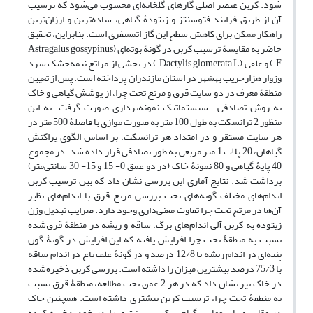
شود‌‌. کربن عنصر اصلی گازهای گلخانه‌‌ای محسوب می‌‌شود که ترسیب
آن از طریق فرایند فتوسنتز و زیتودۀ گیاهی، ساده‌‌ترین و ارزان‌‌ترین
راهکار ممکن برای کاهش سطح این گاز اتمسفری است. بنابراین، تحقیق
حاضر به مقایسۀ ترسیب کربن در گونۀ بوته‌‌ای (Astragalus gossypinus
F.) و علفی (Dactylis glomerata L.) در بخشی از مراتع نیمه‌خشک سرد
وزوار هزارجریب بهشهر در استان مازندران پرداخته است. پس از تعیین
منطقۀ معرف در دو سایت قرق و مرتع تحت چرا، از پوشش گیاهی و خاک
به روش تصادفی- سیستماتیک نمونه‌‌برداری صورت گرفت. به این
منظور 2 ترانسکت به طول 100 متر به صورت موازی با فاصلۀ 500 متر در
هر سایت مستقر و در امتداد هر ترانسکت، بر اساس الگوی پراکنش
گیاهان، 20 پلات 1 متر مربعی به طور تصادفی قرار داده شد. در مجموع
40 پایۀ گیاهی و 80 نمونۀ خاک (در دو عمق 0- 15 و 15- 30 سانتی‌متر)
برداشت شد. نتایج آماری این بررسی نشان داد که بین ترسیب کربن
اندام‌‌های مختلف گونه‌‌های تحت بررسی مرتع قرق با اندام‌‌های نظیر
آن‌ها در مرتع تحت چرا تفاوت معنی‌‌داری وجود دارد. ضرایب تبدیل وزن
زیتوده به کربن آلی اندام‌‌های برگ، ساقه و ریشه در منطقۀ قرق‌شده
نسبت به منطقۀ تحت چرا افزایش یافته که این افزایش در گونۀ‌‌ گون
پنبه‌‌ای در اندام ریشه با 12/8 درصد و در گونۀ علف باغ در اندام ساقه
با 75/3 درصد بیشترین میزان را داشته است. بررسی کربن ذخیره‌شده
در خاک نیز نشان داد که در هر 2 عمق تحت مطالعه، منطقۀ قرق نسبت
به منطقۀ تحت چرا، ترسیب کربن بیشتری داشته است. همچنین خاک
در مقایسه با بیوماس گیاهی، کربن بیشتری را در خود ذخیره کرده