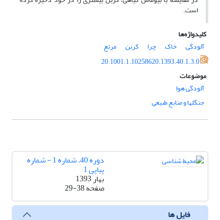
است.
کلیدواژه‌ها
آلودگی
خاک
چرا
کربن
مرتع
20.1001.1.10258620.1393.40.1.3.0
موضوعات
آلودگی هوا
جنگلها و منابع طبیعی
دوره 40، شماره 1 - شماره
پیاپی 1
بهار 1393
صفحه
29-38
فایل ها