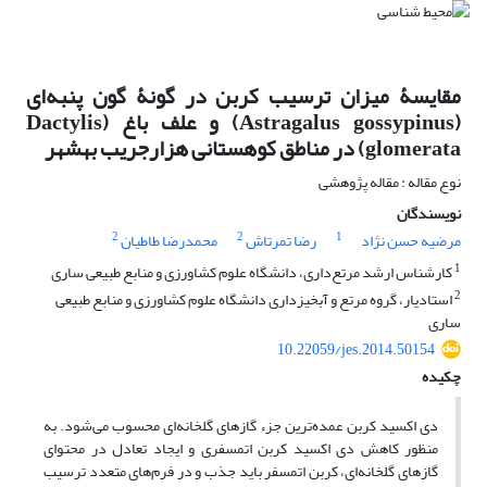
مقایسۀ میزان ترسیب کربن در گونۀ‌‌‌‌ گون پنبه‌‌ای
(Astragalus gossypinus) و علف باغ (Dactylis
glomerata) در مناطق کوهستانی هزارجریب بهشهر
نوع مقاله : مقاله پژوهشی
نویسندگان
2
2
1
مرضیه حسن نژاد
رضا تمرتاش
محمدرضا طاطیان
1
کارشناس ارشد مرتع‌داری، دانشگاه علوم کشاورزی و منابع طبیعی ساری
2
استادیار، گروه مرتع و آبخیزداری دانشگاه علوم کشاورزی و منابع طبیعی
ساری
10.22059/jes.2014.50154
چکیده
دی ‌‌اکسید کربن عمده‌‌ترین جزء گازهای گلخانه‌‌ای محسوب می‌‌‌شود. به
منظور کاهش دی‌‌ اکسید کربن اتمسفری و ایجاد تعادل در محتوای
گازهای گلخانه‌‌ای، کربن اتمسفر ‌‌باید جذب و در فرم‌‌های متعدد ترسیب