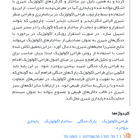
کرده و به همین دلیل نیز ساختار و کارکردهای اکولوژیک شهری با
اشکال مواجه شده و پایداری آنها در معرض تهدید جدی است. از این رو
استفاده و بسط چارچوب طراحی اکولوژیک در برنامه‌ریزی و طراحی منظر
شهری الزامی انکارناپذیر و اجتناب ناپذیر است. چارچوبی که بتواند
استقرار و حفاظت و حمایت از ساختار و شبکه اکوژیک را در بستر شهری
تسهیل سازد. در صورت استقرار رویکرد اکولوژیک در برخورد با
جنگل‌های شهری به عنوان مصادیقی از ساختارهای اکولوژیک می‌تواند
نتایج مثبتی را محیط‌های شهری به دنبال آورد. در این تحقیق تلاش شده
است با استفاده از روش طراحی اکولوژیک ابتدا بنیان مناسب برای
شناخت و تحلیل فراهم و سپس بر مبنای اصول طراحی اکولوژیک اقدام
به طراحی پارک جنگلی شهید بهشتی بروجرد شود. بر این پایه باید
الگویی برای طراحی اکولوژیک پارک‌های جنگلی فراهم آید. به گونه‌ای‌که
منجر به تقویت و احیای فرایندهای اکولوژیک در مقیاس‌های متفاوت
شده و با نزدیکی به ساختار طبیعی خود، در ارتباط با سایر لکه‌های سبز
شهری در قالب دالان‌های طبیعی و مصنوع بتواند به عنوان سیستم
حمایت‌کننده پایداری شهری عمل کند.
کلیدواژه‌ها
طراحی اکولوژیک
پارک جنگلی
ساختار اکولوژیک
پایداری
بروجرد
20.1001.1.10258620.1392.39.2.1.3