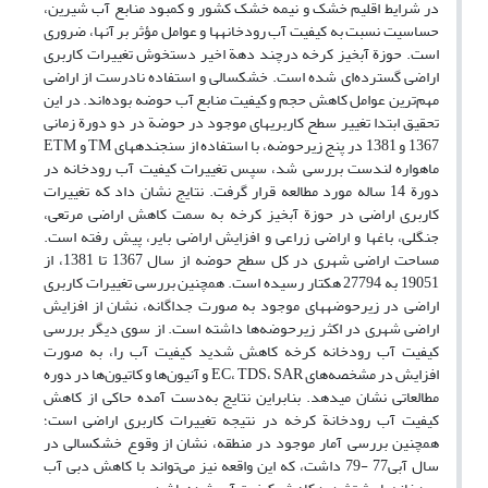
در شرایط اقلیم خشک و نیمه خشک کشور و کمبود منابع آب شیرین،
حساسیت نسبت به کیفیت آب رودخانه‏ها و عوامل مؤثر بر آنها، ضروری
است. حوزة آبخیز کرخه درچند دهة اخیر دستخوش تغییرات کاربری
اراضی گسترده‌ای شده است. خشکسالی و استفاده نادرست از اراضی
مهم‌ترین عوامل کاهش حجم و کیفیت منابع آب حوضه بوده‌اند. در این
تحقیق ابتدا تغییر سطح کاربری‏های موجود در حوضة در دو دورة زمانی
1367 و 1381 در پنج زیرحوضه، با استفاده از سنجنده‏های TM و ETM
ماهواره لندست بررسی شد، سپس تغییرات کیفیت آب رودخانه در
دورة 14 ساله مورد مطالعه قرار گرفت. نتایج نشان داد که تغییرات
کاربری اراضی در حوزة آبخیز کرخه به سمت کاهش اراضی مرتعی،
جنگلی، باغها و اراضی زراعی و افزایش اراضی بایر، پیش رفته است.
مساحت اراضی شهری در کل سطح حوضه از سال 1367 تا 1381، از
19051 به 27794 هکتار رسیده است. همچنین بررسی تغییرات کاربری
اراضی در زیرحوضه‏های موجود به صورت جداگانه، نشان از افزایش
اراضی شهری در اکثر زیرحوضه‌‏ها داشته است. از سوی دیگر بررسی
کیفیت آب رودخانه کرخه کاهش شدید کیفیت آب را، به صورت
افزایش در مشخصه‌های EC، TDS، SAR و آنیون‌ها و کاتیون‌ها در دوره
مطالعاتی نشان می‎دهد. بنابراین نتایج به‌دست آمده حاکی از کاهش
کیفیت آب رودخانة کرخه در نتیجه تغییرات کاربری اراضی است؛
همچنین بررسی آمار موجود در منطقه، نشان از وقوع خشکسالی در
سال آبی77 -79 داشت، که این واقعه نیز می‌تواند با کاهش دبی آب