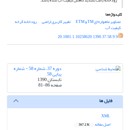
رودخانه باعث تشدید کاهش کیفیت آب شده باشد.
کلیدواژه‌ها
تصاویر ماهواره ای TM و ETM
تغییر کاربری اراضی
رودخانه کرخه
کیفیت آب
20.1001.1.10258620.1390.37.58.9.9
دوره 37، شماره 58 - شماره
پیاپی 58
تابستان 1390
صفحه
81-86
فایل ها
XML
اصل مقاله
367.2 K