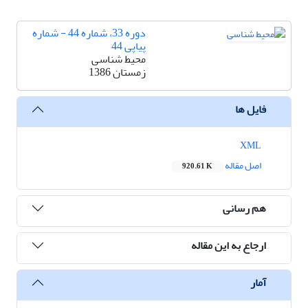
دوره 33، شماره 44 - شماره
پیاپی 44
محیط شناسی
زمستان 1386
فایل ها
XML
اصل مقاله
920.61 K
هم رسانی
ارجاع به این مقاله
آمار