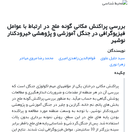
بررسی پراکنش مکانی گونه ملج در ارتباط با عوامل
فیزیوگرافی در جنگل آموزشی و پژوهشی خیرودکنار
نوشهر
نویسندگان
سید جلیل علوی
قوام الدین زاهدی امیری
محمد رضا مروی مهاجر
زهرا نوری
چکیده
پراکنش مکانی درختان یکی از مؤلفه‎های مهم اکولوژی جنگل است که
بررسی آن در هر منطقه از مقدمات و ضروریات اندازه‎گیری و مطالعات
پوشش گیاهی به حساب می‎آید. به منظور بررسی پراکنش گونه ملج در
بخش های پاتم، نم خانه، گرازبن و چلیر در جنگل آموزشی و پژوهشی
خیرودکنار نوشهر، با توجه به وسعت منطقه مورد مطالعه و پراکنده
بودن پایه های ملج در این سطح، روش نمونه برداری بدون پلات
استفاده شد. پس از جنگل گردشی و شناسایی پایه های ملج با قطر برابر
سینه بزرگتر از 10 سانتیمتر، عوامل فیزیوگرافی ثبت شدند. نتایج این