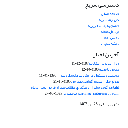
دسترسی سریع
صفحه اصلی
درباره نشریه
اعضای هیات تحریریه
ارسال مقاله
تماس با ما
نقشه سایت
آخرین اخبار
روال پذیرش مقالات
1397-12-11
تماس با مجله
1396-10-12
نویسنده مسئول در مقالات دانشگاه تهران
1396-01-11
عدم امکان صدور گواهی پذیرش
1395-11-21
لطفا هر گونه سئوال و پیگیری مقالات تنها از طریق ایمیل مجله
mag_natures@ut.ac.ir صورت پذیرد.
1395-05-27
به روز رسانی: 28 مهر 1403