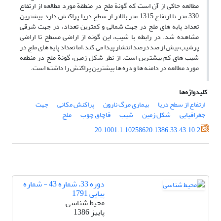
مطالعه حاکی از آن است که گونة ملج در منطقة مورد مطالعه از ارتفاع
330 متر تا ارتفاع 1315 متر بالاتر از سطح دریا پراکنش دارد.بیشترین
تعداد پایه های ملج در جهت شمالی و کمترین تعداد، در جهت شرقی
مشاهده شد. در رابطه با شیب، این گونه از اراضی مسطح تا اراضی
پرشیب بیش از صددرصد انتشار پیدا می کند،اما تعداد پایه های ملج در
شیب های کم بیشترین است. از نظر شکل زمین، گونة ملج در منطقه
مورد مطالعه در دامنه ها و دره ها بیشترین پراکنش را داشته است.
کلیدواژه‌ها
ارتفاع از سطح دریا
بیماری مرگ نارون
پراکنش مکانی
جهت
جغرافیایی
شکل زمین
شیب
قاچاق چوب
ملج
20.1001.1.10258620.1386.33.43.10.2
دوره 33، شماره 43 - شماره
پیاپی 1791
محیط شناسی
پاییز 1386