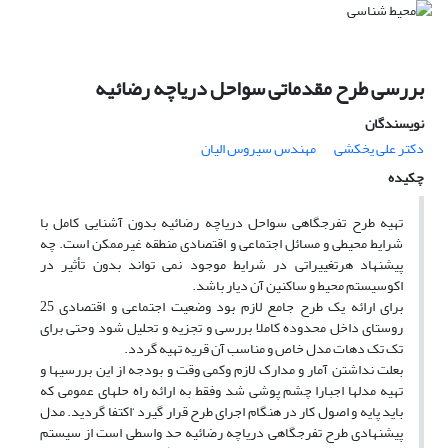
بررسی طرح مقدماتی سواحل دریاچه رضائیه
نویسندگان
دکتر علی یخکشی
مهندس سیروس الیان
چکیده
تهیه طرح تفرجگاهی سواحل دریاچه رضائیه بدون آشنایی کامل با
شرایط محیطی و مسائل اجتماعی و اقتصادی منطقه غیرممکن است. چه
پیشنهاد هرتغییراتی در شرایط موجود نمی تواند بدون تأثیر در
اکوسیستم محیط و ساکنین آن دیار باشد.
برای ارائه یک طرح جامع لازم بود وضعیت اجتماعی و اقتصادی 25
روستای داخل محدوده کاملا بررسی و تجزیه و تحلیل شود وحتی برای
تک تک دهات مدل خاص و مناسب آن قریه تهیه گردد.
بعلت نداشتن آمار و مدارک لازم وکمی وقت و بودجه از این بررسیها و
تهیه مدلها اجبارا چشم پوشی شد وفقط به ارائه راه حلهای عمومی که
باید پایه و اصول کار در هنگام اجرای طرح قرار گیرد ‘اکتفا گردید. مدل
پیشنهادی طرح تفرجگاهی دریاچه رضائیه حد واسطی است از سیستم