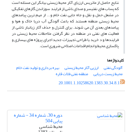
نتایج حاصل از ماتریس ارزیای آثار محیط زیستی بیانگر این مسئله است
که پساب های نفتیسر و صدای ناشی از فرایند سوزاندن گازهای تفکیکی
در مشعل حمل و نقل و جاه جایی نفت خام و... از مهم ترین پیامدهای
محیط زیستی منطقه هستند که باعث آلودگی آب دریا خاک و هوا و
پیامدهای بعدی آن می شوند. برای کنترل و حذف آثار زیانبار ناشی از
فعالیت های نفتی در منطقه در نظر گرفتن ملاحظات محیط زیستی در
فرایندها و د خرید یا طراحی تجهیزات جدید اجرای پروژه های بهسازی و
پاکسازی محیط و انجام اقدامات اصلاحی ضروری است.
کلیدواژه‌ها
آلودگی نفتی
ارزیی آثار محیط زیستی
بهره برداری و تولید نفت خام
محیط زیست دریایی
منطقه نفتی فلات قاره
20.1001.1.10258620.1383.30.34.8.1
دوره 30، شماره 34 - شماره
پیاپی 504
محیط شناسی