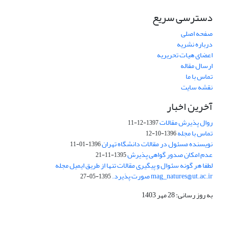
دسترسی سریع
صفحه اصلی
درباره نشریه
اعضای هیات تحریریه
ارسال مقاله
تماس با ما
نقشه سایت
آخرین اخبار
روال پذیرش مقالات
1397-12-11
تماس با مجله
1396-10-12
نویسنده مسئول در مقالات دانشگاه تهران
1396-01-11
عدم امکان صدور گواهی پذیرش
1395-11-21
لطفا هر گونه سئوال و پیگیری مقالات تنها از طریق ایمیل مجله
mag_natures@ut.ac.ir صورت پذیرد.
1395-05-27
به روز رسانی: 28 مهر 1403