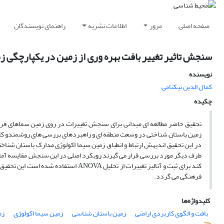
صفحه اصلی
مرور
اطلاعات نشریه
راهنمای نویسندگان
سنجش تاثیر تغییر بافت بهره وری از زمین در یکپارچگی 
نویسنده
کمال الدین نیکنامی
چکیده
تحقیق حاضر مطالعه ای میدانی برای سنجش تغییرات در روی زمین سماهای فره
زمین باستان شناختی در وسعت منطقه ای و راهبردهای بررسی های روشمندو کا
در این تحقیق اندیهش ارتباط و انطباق زمین سیما اکولوژی مدارک باستان شنا
طرف دیگر مورد بررسی قرار می گیرند رویکرد اصلی در این سنجش مقایسه آمار
کند برای ثبت و آنالیز تغییرات از تحلیل
فرهنگی می گردد.
کلیدواژه‌ها
بافت و الگوی کاربردی اراضی
زمین باستان شناسی
زمین سیما اکولوژی
زم