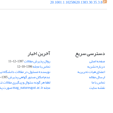
20.1001.1.10258620.1383.30.35.3.8
دسترسی سریع
آخرین اخبار
صفحه اصلی
روال پذیرش مقالات
1397-12-11
درباره نشریه
تماس با مجله
1396-10-12
اعضای هیات تحریریه
نویسنده مسئول در مقالات دانشگاه ته
ارسال مقاله
عدم امکان صدور گواهی پذیرش
1395-11-21
تماس با ما
لطفا هر گونه سئوال و پیگیری مقالات تنه
نقشه سایت
مجله mag_natures@ut.ac.ir صورت پذیرد.