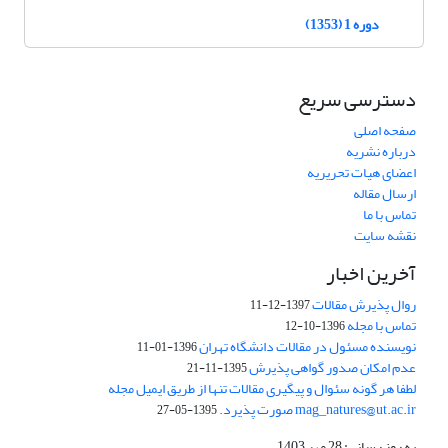
دوره 1 (1353)
دسترسی سریع
صفحه اصلی
درباره نشریه
اعضای هیات تحریریه
ارسال مقاله
تماس با ما
نقشه سایت
آخرین اخبار
روال پذیرش مقالات
1397-12-11
تماس با مجله
1396-10-12
نویسنده مسئول در مقالات دانشگاه تهران
1396-01-11
عدم امکان صدور گواهی پذیرش
1395-11-21
لطفا هر گونه سئوال و پیگیری مقالات تنها از طریق ایمیل مجله
mag_natures@ut.ac.ir صورت پذیرد.
1395-05-27
به روز رسانی: 28 مهر 1403