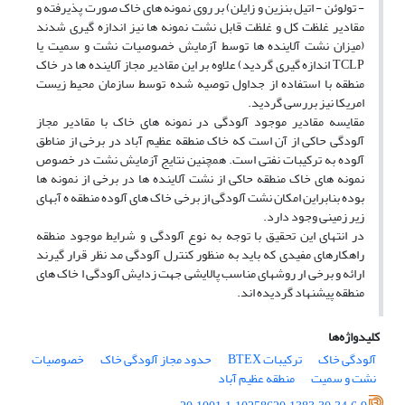
- تولوئن - اتیل بنزین و زایلن) بر روی نمونه های خاک صورت پذیرفته و
مقادیر غلظت کل و غلظت قابل نشت نمونه ها نیز اندازه گیری شدند
(میزان نشت آلاینده ها توسط آزمایش خصوصیات نشت و سمیت یا
TCLP اندازه گیری گردید) علاوه بر این مقادیر مجاز آلاینده ها در خاک
منطقه با استفاده از جداول توصیه شده توسط سازمان محیط زیست
امریکا نیز بررسی گردید.
مقایسه مقادیر موجود آلودگی در نمونه های خاک با مقادیر مجاز
آلودگی حاکی از آن است که خاک منطقه عظیم آباد در برخی از مناطق
آلوده به ترکیبات نفتی است. همچنین نتایج آزمایش نشت در خصوص
نمونه های خاک منطقه حاکی از نشت آلاینده ها در برخی از نمونه ها
بوده بنابراین امکان نشت آلودگی از برخی خاک های آلوده منطقه ه آبهای
زیر زمینی وجود دارد.
در انتهای این تحقیق با توجه به نوع آلودگی و شرایط موجود منطقه
راهکارهای مفیدی که باید به منظور کنترل آلودگی مد نظر قرار گیرند
ارائه و برخی ار روشهای مناسب پالایشی جهت زدایش آلودگی ا خاک های
منطقه پیشنهاد گردیده اند.
کلیدواژه‌ها
آلودگی خاک
ترکیبات BTEX
حدود مجاز آلودگی خاک
خصوصیات
نشت و سمیت
منطقه عظیم آباد