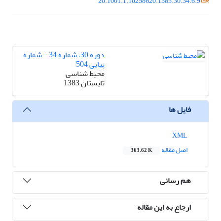
20.1001.1.10258620.1383.30.34.6.9
دوره 30، شماره 34 - شماره
پیاپی 504
محیط شناسی
تابستان 1383
فایل ها
XML
اصل مقاله
363.62 K
هم رسانی
ارجاع به این مقاله