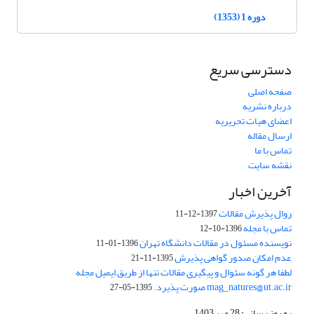
دوره 1 (1353)
دسترسی سریع
صفحه اصلی
درباره نشریه
اعضای هیات تحریریه
ارسال مقاله
تماس با ما
نقشه سایت
آخرین اخبار
روال پذیرش مقالات
1397-12-11
تماس با مجله
1396-10-12
نویسنده مسئول در مقالات دانشگاه تهران
1396-01-11
عدم امکان صدور گواهی پذیرش
1395-11-21
لطفا هر گونه سئوال و پیگیری مقالات تنها از طریق ایمیل مجله
mag_natures@ut.ac.ir صورت پذیرد.
1395-05-27
به روز رسانی: 28 مهر 1403