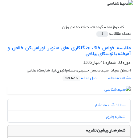
کلیدواژه‌ها =
گونه تثبیت‌کننده نیتروژن
تعداد مقالات:
1
مقایسه خواص خاک جنگلکاری های صنوبر اورامریکن خالص و
آمیخته با توسکای ییلاقی
دوره 33، شماره 41، بهار 1386
احسان صیاد، سید محسن حسینی، مسلم اکبری نیا، شایسته غلامی
مشاهده مقاله
اصل مقاله
369.62 K
مقالات آماده انتشار
شماره جاری
شماره‌های پیشین نشریه