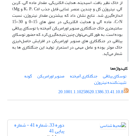
از خاک نظیر بافت، اسیدیته، هدایت الکتریکی، مقدار ماده آلی، کربن
آلی، نیتروژن کل و چندین عنصر غذایی قابل جذب (K، P، Ca و Mg)
اندازه‌گیری شد. نتایج نشان داد که بیشترین مقدار نیتروژن، نسبت
C/N، ماده آلی و هدایت الکتریکی در عمق های 15-0 و 30-15
سانتیمتری خاک جنگلکاری صنوبر اورامریکن آمیخته با توسکای ییلاقی
بوده است. به طور کلی می‌توان چنین نتیجه‌گیری کرد که حضور توسکای
ییلاقی در جنگلکاری های صنوبر اورامریکن در افزایش حاصل‌خیزی
خاک موثر بوده و عامل مهمی در استمرار تولید این جنگلکاری ها به
شمار می‌آید.
کلیدواژه‌ها
توسکای ییلاقی
جنگلکاری آمیخته
صنوبر اورامریکن
گونه
تثبیت‌کننده نیتروژن
20.1001.1.10258620.1386.33.41.10.8
دوره 33، شماره 41 - شماره
پیاپی 41