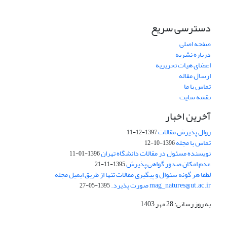
دسترسی سریع
صفحه اصلی
درباره نشریه
اعضای هیات تحریریه
ارسال مقاله
تماس با ما
نقشه سایت
آخرین اخبار
روال پذیرش مقالات
1397-12-11
تماس با مجله
1396-10-12
نویسنده مسئول در مقالات دانشگاه تهران
1396-01-11
عدم امکان صدور گواهی پذیرش
1395-11-21
لطفا هر گونه سئوال و پیگیری مقالات تنها از طریق ایمیل مجله
mag_natures@ut.ac.ir صورت پذیرد.
1395-05-27
به روز رسانی: 28 مهر 1403