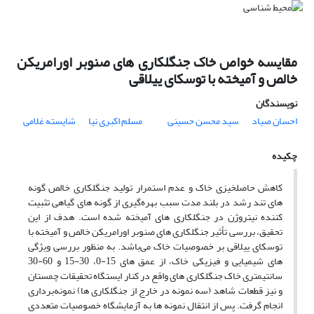
مقایسه خواص خاک جنگلکاری های صنوبر اورامریکن
خالص و آمیخته با توسکای ییلاقی
نویسندگان
احسان صیاد
سید محسن حسینی
مسلم اکبری نیا
شایسته غلامی
چکیده
کاهش حاصلخیزی خاک و عدم استمرار تولید جنگلکاری خالص گونه
های تند رشد در بلند مدت سبب بهره‌گیری از گونه های گیاهی تثبیت
کننده نیتروژن در جنگلکاری های آمیخته شده است. هدف از این
تحقیق، بررسی تأثیر جنگلکاری های صنوبر اورامریکن خالص و آمیخته با
توسکای ییلاقی بر خصوصیات خاک می‌باشد. به منظور بررسی ویژگی
های شیمیایی و فیزیکی خاک، از عمق های 15-0، 30-15 و 60-30
سانتیمتری خاک جنگلکاری های واقع در کنار ایستگاه تحقیقات چمستان
و نیز قطعات شاهد (سه نمونه در خارج از جنگلکاری ها) نمونه‌برداری
انجام گرفت. پس از انتقال نمونه ها به آزمایشگاه خصوصیات متعددی