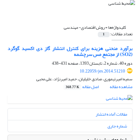
کلیدواژه‌ها =
روش اقتصادی- مهندسی
تعداد مقالات:
1
برآورد منحنی هزینه برای کنترل انتشار گاز دی اکسید گوگرد
(SO2) از مجتمع مس سرچشمه
دوره 40، شماره 2، تابستان 1393، صفحه
431-438
10.22059/jes.2014.51210
سمیه امیرتیموری، صادق خلیلیان، حمید امیرنژاد، علی محبی
مشاهده مقاله
اصل مقاله
368.77 K
مقالات آماده انتشار
شماره جاری
شماره‌های پیشین نشریه