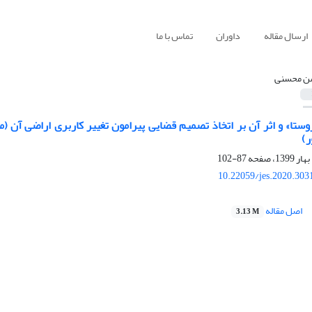
ارسال مقاله
داوران
تماس با ما
ن محسنی
ر)
87-102
10.22059/jes.2020.303
اصل مقاله
3.13 M