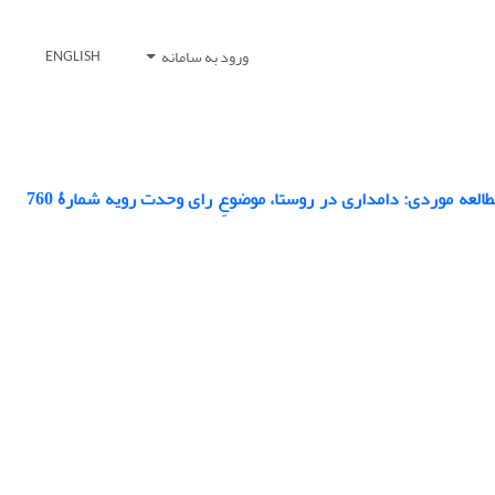
ورود به سامانه
ENGLISH
محیط شناسی «روستا» و اثر آن بر اتخاذ تصمیم قضایی پیرامون تغییر کاربری اراضی آن (مطالعه موردی: دامداری در روستا، موضوعِ رای وحدت رویه شمارۀ 760