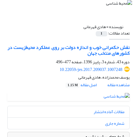
نویسنده =
هادی قهرمانی
تعداد مقالات:
1
نقش حکمرانی خوب و اندازه دولت بر روی عملکرد محیط‌زیست در
کشورهای منتخب جهان
دوره 43، شماره 3، پاییز 1396، صفحه
477-496
10.22059/jes.2017.209037.1007248
یوسف محمدزاده، هادی قهرمانی
مشاهده مقاله
اصل مقاله
1.15 M
مقالات آماده انتشار
شماره جاری
شماره‌های پیشین نشریه