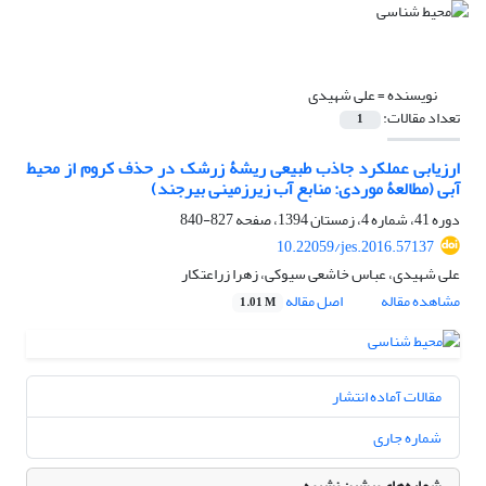
نویسنده =
علی شهیدی
تعداد مقالات:
1
ارزیابی عملکرد جاذب طبیعی ریشۀ زرشک در حذف کروم از محیط
آبی (مطالعۀ موردی: منابع آب زیرزمینی بیرجند)
دوره 41، شماره 4، زمستان 1394، صفحه
827-840
10.22059/jes.2016.57137
علی شهیدی، عباس خاشعی سیوکی، زهرا زراعتکار
مشاهده مقاله
اصل مقاله
1.01 M
مقالات آماده انتشار
شماره جاری
شماره‌های پیشین نشریه