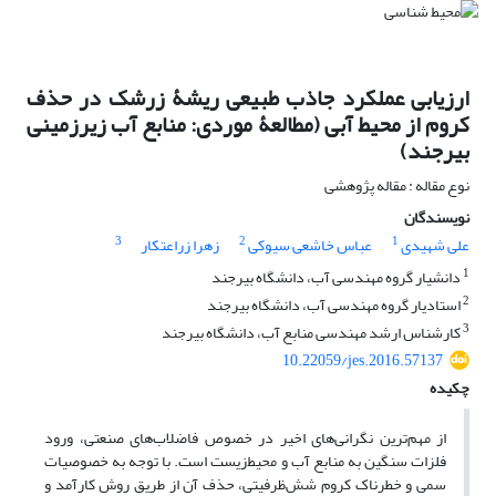
ارزیابی عملکرد جاذب طبیعی ریشۀ زرشک در حذف
کروم از محیط آبی (مطالعۀ موردی: منابع آب زیرزمینی
بیرجند)
نوع مقاله : مقاله پژوهشی
نویسندگان
3
2
1
علی شهیدی
عباس خاشعی سیوکی
زهرا زراعتکار
1
دانشیار گروه مهندسی آب، دانشگاه بیرجند
2
استادیار گروه مهندسی آب، دانشگاه بیرجند
3
کارشناس ارشد مهندسی منابع آب، دانشگاه بیرجند
10.22059/jes.2016.57137
چکیده
از مهم‌ترین نگرانی‌‌های اخیر در خصوص فاضلاب‌‌های صنعتی، ورود
فلزات سنگین به منابع آب و محیط‌‌زیست است. با توجه به خصوصیات
سمی و خطرناک کروم شش‌‌ظرفیتی، حذف آن از طریق روش کارآمد و