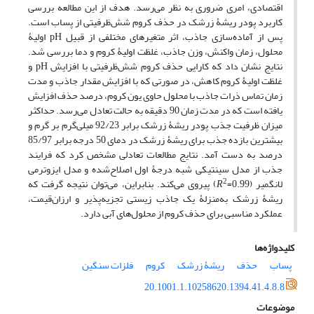
اقتصادی، امری ضروری به نظر می‌‌رسد. هدف از این مطالعه بررسی
کاربرد پودر ریشۀ زرشک در حذف کروم شش‌ظرفیتی از پساب است‌‌.
پس از آماده‌سازی جاذب، اثر متغیرهای مختلفی از قبیل pH اولیۀ
محلول، زمان واکنش، وزن جاذب، غلظت اولیۀ کروم و دما بررسی شد.
نتایج نشان داد که کارایی حذف کروم شش‌‌ظرفیتی با افزایش pH و
غلظت اولیۀ کروم کاهش، در صورتی که با افزایش مقدار جاذب و مدت
زمان تماس ذرات جاذب با محلول حاوی یون کروم، درصد حذف افزایش
یافته است که در مدت زمان 90 دقیقه به حالت تعادل می‌‌رسد. حداکثر
میزان ظرفیت جذب پودر ریشۀ زرشک برابر 92/23 میلی‌‌گرم بر گرم و
بیشترین بازده جذب برای ریشۀ زرشک در دمای 50 درجه برابر 85/97
درصد به دست آمد. نتایج مطالعات تعادلی مشخص کرد که فرایند
جذب از مدل سینتیکی شبه درجۀ اول اصلاح‌شده و مدل ایزوترمی
2
لانگمیر (
R
=0.99) پیروی می‌‌کند. بنابراین، می‌‌توان نتیجه گرفت که
ریشۀ زرشک به‌منزلۀ یک جاذب زیستی تجزیه‌‌پذیر و ارزان‌قیمت،
عملکرد مناسبی برای حذف کروم از محلول‌‌های آبی دارد.
کلیدواژه‌ها
پساب
حذف
ریشۀ زرشک
کروم
فلزات سنگین
20.1001.1.10258620.1394.41.4.8.8
موضوعات