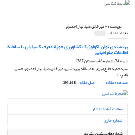
نویسنده =
میرخالق ضیاء‌تبار احمدی
تعداد مقالات:
1
پهنه‌بندی توان اکولوژیک کشاورزی حوزة معرف کسیلیان با سامانة
اطلاعات جغرافیایی
دوره 34، شماره 48، زمستان 1387
سیدحمید فلاح‌میری، همت‌الله پیردشتی، میرخالق ضیاء‌تبار احمدی، حسن
قلیچ‌نیا
مشاهده مقاله
اصل مقاله
293.19 K
مقالات آماده انتشار
شماره جاری
شماره‌های پیشین نشریه