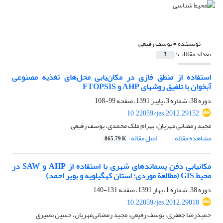
نویسنده =
یوسف رفیعی
تعداد مقالات:
3
استفاده از منطق فازی در مکان‌یابی محل‌های تغذیه مصنوعی
آبخوان با تلفیق روشهای AHP و FTOPSIS
دوره 38، شماره 3، پاییز 1391، صفحه
99-108
10.22059/jes.2012.29152
مجید رمضانی مهریان، بهرام ملک محمدی، یوسف رفیعی
مشاهده مقاله
اصل مقاله
865.79 K
مکانیابی دفن پسماند‌های شهری با استفاده از AHP و SAW در
محیط GIS (مطالعة موردی: استان کهگیلویه و بویر احمد)
دوره 38، شماره 1، بهار 1391، صفحه
131-140
10.22059/jes.2012.29018
حمیدرضا جعفری، یوسف رفیعی، مجید رمضانی‌مهریان، حسین نصیری