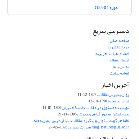
دوره 1 (1353)
دسترسی سریع
صفحه اصلی
درباره نشریه
اعضای هیات تحریریه
ارسال مقاله
تماس با ما
نقشه سایت
آخرین اخبار
روال پذیرش مقالات
1397-12-11
تماس با مجله
1396-10-12
نویسنده مسئول در مقالات دانشگاه تهران
1396-01-11
عدم امکان صدور گواهی پذیرش
1395-11-21
لطفا هر گونه سئوال و پیگیری مقالات تنها از طریق ایمیل مجله
mag_natures@ut.ac.ir صورت پذیرد.
1395-05-27
به روز رسانی: 28 مهر 1403