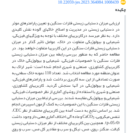
10.22059/jes.2023.364084.1008439
چکیده
ارزیابی میزان دستیابی زیستی فلزات سنگین و تعیین پارامترهای موثر
در دستیابی زیستی در مدیریت و اصلاح خاک­های آلوده نقش کلیدی
دارد. به نظر می­رسد درکاربری­های مختلف با توجه به ویژگی­های فیزیکی،
شیمیایی و بیولوژیکی متفاوت در خاک، عوامل تاثیر گذار در میزان
دستیابی زیستی فلزات سنگین در این کاربری­ها متفاوت خواهد بود. در
مطالعه حاضر که به منظور بررسی رابطه بین میزان دستیابی زیستی
فلزات سنگین با خصوصیات فیزیکی، شیمیایی و بیولوژیکی خاک در
کاربری­های کشاورزی، صنعتی و شهری انجام شده است؛ شهر اراک به
عنوان منطقه مورد مطالعه انتخاب شد. تعداد 110 نمونه خاک سطحی به
صورت تصادفی از این سه کاربری برداشت شد و پارامترهای فیزیکی،
شیمیایی و بیولوژیکی در آنها سنجش گردید. کاربری­های کشاورزی،
صنعتی و شهری با استفاده از روش­های آماری از نظر خصوصیات فیزیکی،
شیمیایی و بیولوژیکی مقایسه شدند. بررسی ارتباط بین میزان دستیابی
زیستی فلزات سنگین با این خصوصیات به کمک آزمون اسپیرمن انجام
شد. بر اساس نتایج به دست آمده بین کاربری­های مختلف از نظر CEC،
تنفس میکروبی، CaCO
و ماده آلی اختلاف آماری معنی دار وجود داشت
3
(05/0>p). همچنین بین کاربری­های مختلف از نظر میزان دستیابی زیستی
کبالت، منگنز، روی، مس، نیکل و سرب و مقادیر کل مس، سرب و روی