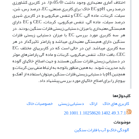
اختلاف آماری معنی­داری وجود داشت (05/0>p). در کاربری کشاورزی
درصد رس، pH و EC خاک؛ برای کاربری صنعتی، EC، درصد رس، شن،
سیلت، کربنات، ماده آلی، CEC و تنفس میکروبی و در کاربری شهری
درصد سیلت، ماده آلی، تنفس میکروبی، کربنات، CEC و EC دارای
همبستگی معنی­داری با میزان دستیابی زیستی فلزات سنگین بودند. در
هر سه کاربری مورد بررسی EC با میزان دستیابی زیستی فلزات
سنگین دارای همبستگی معنی­داری می­باشد و پارامتر تاثیرگذار در هر
سه کاربری می­باشد. این در حالی است که در کاربری­های مختلف EC،
CEC، بافت خاک، تنفس میکروبی، کربنات و ماده آلی پارامترهای موثر
در دستیابی زیستی فلزات سنگین هستند و جهت اصلاح خاک­های آلوده
باید مدیریت شوند. به همین منظور باتوجه به ارتباط منفی بین کربنات و
همچنین pH با دستیابی زیستی فلزات سنگین می­توان استفاده از آهک و
بیوچار را برای اصلاح خاک­های مورد بررسی پیشنهاد داد.
کلیدواژه‌ها
کاربری های خاک
اراک
دستیابی زیستی
خصوصیات خاک
20.1001.1.10258620.1402.49.3.7.1
موضوعات
آلودگی خاک و آب با فلزات سنگین