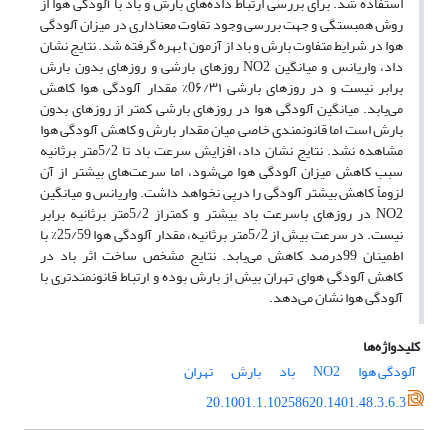
استفاده شد. برای بررسی ارتباط داده‌های بارش و باد با آلودگی هوا از
روش همبستگی و جهت بررسی وجود تفاوت معناداری در میزان آلودگی
هوا در شرایط متفاوت بارش و باد از آزمون t بهره گرفته شد. نتایج نشان
داد، واریانس و میانگین NO2 روزهای بارشی و روزهای بدون بارش
برابر نیست و در روزهای بارشی 0۶/۳۱% مقدار آلودگی هوا کاهش
می‌یابد. میانگین آلودگی هوا در روزهای بارشی کمتر از روزهای بدون
بارش است اما قانونمندی خاصی میان مقدار بارش و کاهش آلودگی هوا
مشاهده نشد. نتایج نشان داد، افزایش سرعت باد تا 5/2متر برثانیه
سبب کاهش میزان آلودگی هوا می‌شود، اما سرعت‌های بیشتر از آن
لزوماً کاهش بیشتر آلودگی را درپی نخواهد داشت. واریانس و میانگین
NO2 در روزهای باسرعت باد بیشتر و کمتراز 5/2متر برثانیه برابر
نیست. در سرعت بیش از 5/2متر برثانیه، مقدار آلودگی هوا 25/59% با
اطمینان 99درصد کاهش می‌یابد. نتایج مشخص ساخت اثر باد در
کاهش آلودگی هوای تهران بیش از بارش بوده و ارتباط قانونمندتری با
آلودگی هوا نشان می‌دهد.
کلیدواژه‌ها
آلودگی هوا
NO2
باد
بارش
تهران
20.1001.1.10258620.1401.48.3.6.3