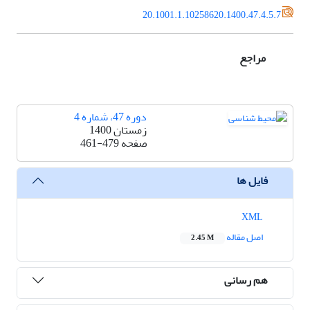
20.1001.1.10258620.1400.47.4.5.7
مراجع
دوره 47، شماره 4
زمستان 1400
صفحه
461-479
فایل ها
XML
اصل مقاله
2.45 M
هم رسانی