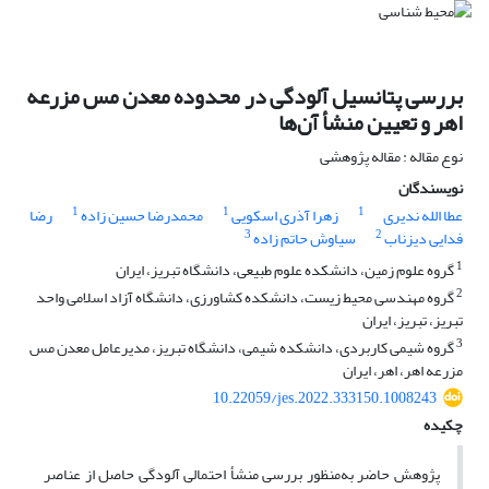
بررسی پتانسیل آلودگی در محدوده معدن مس مزرعه
اهر و تعیین منشأ آن‌ها
نوع مقاله : مقاله پژوهشی
نویسندگان
1
1
1
عطا الله ندیری
زهرا آذری اسکویی
محمدرضا حسین زاده
رضا
3
2
فدایی دیزناب
سیاوش حاتم زاده
1
گروه علوم زمین، دانشکده علوم طبیعی، دانشگاه تبریز، ایران
2
گروه مهندسی محیط زیست، دانشکده کشاورزی، دانشگاه آزاد اسلامی واحد
تبریز، تبریز، ایران
3
گروه شیمی کاربردی، دانشکده شیمی، دانشگاه تبریز، مدیرعامل معدن مس
مزرعه اهر، اهر، ایران
10.22059/jes.2022.333150.1008243
چکیده
پژوهش حاضر به‌منظور بررسی منشأ احتمالی آلودگی حاصل از عناصر