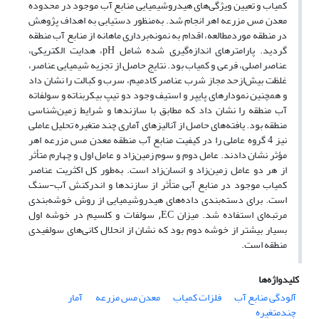
کمیاب و تعیین ویژگی‌های هیدروشیمیایی منابع آب موجود در محدوده
معدن مس مزرعه اهر انجام شد. به‌منظور دستیابی به اهداف پژوهش
در منطقه موردمطالعه، اقدام به نمونه‌برداری ماهانه از منابع آب منطقه
گردید. پارامترهای اندازه‌گیری شده شامل pH، هدایت الکتریکی،
عناصر اصلی، فرعی و کمیاب بود. نتایج حاصل از تجزیه شیمیایی عناصر،
غلظت بیش‌ازحد مجاز شرب عناصر کادمیم، سرب و کبالت را نشان داد
و همچنین نمودارهای پایپر و استیف وجود دو تیپ بیکربناته و سولفاته
آب منطقه را نشان داد که مطابق با سازندها و شرایط زمین‌شناسی
منطقه بود. یافته‌های حاصل از آنالیزهای آماری چند متغیره تحلیل عاملی
نیز 4 گروه عاملی را در کیفیت منابع آب منطقه معدن مس مزرعه اهر
مؤثر نشان دادند. عامل دوم و سوم زمین‌زاد و عامل اول و چهارم متأثر
از هر دو عامل زمین‌زاد و انسان‌زاد است. به‌طور کل اکثریت عناصر
کمیاب موجود در منابع آبی متأثر از سازندها و اندرکنش آب-سنگ
است. برای دسته‌بندی داده‌های هیدروشیمیایی از روش خوشه‌بندی
مرتبه‌ای استفاده شد. میزان EC⸲ سولفات و کلسیم در خوشه اول
بسیار بیشتر از خوشه دوم بود که نشان از انحلال کانی‌های سولفیدی
منطقه است.
کلیدواژه‌ها
آلودگی منابع آب
فلزات کمیاب
معدن مس مزرعه
آمار
چندمتغیره