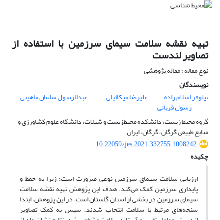
تهیه نقشه سلامت سیمای سرزمین با استفاده از
تصاویر لندست
نوع مقاله : مقاله پژوهشی
نویسندگان
نیلوفر اسلام زاده
علیرضا میکائیلی
عبدالرسول سلمان ماهینی
رسول قربانی
گروه محیط زیست، دانشکده محیط‌زیست و شیلات، دانشگاه علوم کشاورزی و
منابع طبیعی گرگان، گرگان، ایران
10.22059/jes.2021.332755.1008242
چکیده
ارزیابی سلامت سیمای سرزمین نوعی ضرورت است؛ زیرا به حفظ و
پایداری سرزمین کمک می‌‌کند. هدف این پژوهش تهیه نقشه سلامت
سیمای سرزمین در بخشی از استان گلستان است. در این پژوهش، ابتدا
سنجه‌‌های مرتبط با سلامت انتخاب شدند. سپس به کمک تصاویر
لندست، عوامل تغییر و آستانه‌‌ سلامت مشخص شد. نتایج نشان داد از