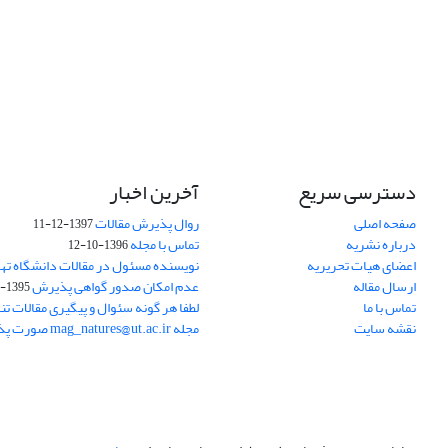
دسترسی سریع
آخرین اخبار
صفحه اصلی
روال پذیرش مقالات
1397-12-11
درباره نشریه
تماس با مجله
1396-10-12
اعضای هیات تحریریه
نویسنده مسئول در مقالات دانشگاه ته
ارسال مقاله
عدم امکان صدور گواهی پذیرش
1395-11-21
تماس با ما
لطفا هر گونه سئوال و پیگیری مقالات تنه
نقشه سایت
مجله mag_natures@ut.ac.ir صورت پذیرد.