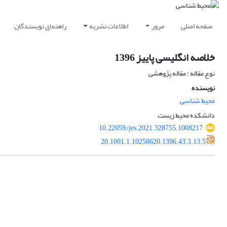
صفحه اصلی
مرور
اطلاعات نشریه
راهنمای نویسندگان
خلاصه انگلیسی پاییز 1396
نوع مقاله : مقاله پژوهشی
نویسنده
محیط شناسی
دانشکده محیط زیست
10.22059/jes.2021.328755.1008217
20.1001.1.10258620.1396.43.3.13.5