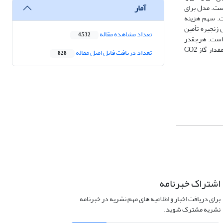
آمار
از ورود به دریا است. مدل برای
افزار متلب حل‌شده است. سهم هزینه
زنجیره تأمین
تعداد مشاهده مقاله
4,532
‌شیرین‌کن 0.3640 (68.24%)، خط انتقال 0.0458 (8.59%)، مالیات دی‌اکسید کربن 0.0885 (16.59%) و رقیق‌سازی پساب 0.0351 (6.58%) است. هرچقدر
هزینه رقیق‌سازی پساب بیشتر شود تأثیرات زیست‌محیطی بیشتر کاهش می‌یابد و برعکس. همچنین با کاهش مصرف انرژی سوخت‌های فسیلی در آب‌شیرین‌کن‌ها مقدار گاز CO2
تعداد دریافت فایل اصل مقاله
828
اشتراک خبرنامه
برای دریافت اخبار و اطلاعیه های مهم نشریه در خبرنامه
نشریه مشترک شوید.