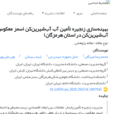
صفحه اصلی
مرور
اطلاعات نشریه
راهنمای نویسندگان
بهینه‌سازی زنجیره تأمین آب آب‌شیرین‌کن‌ اسمز معکو
آب‌شیرین‌کن در استان هرمزگان)
نوع مقاله : مقاله پژوهشی
نویسندگان
2
1
1
محمدرضا مهرگان
حنان عموزاد مهدیرجی
شهاب بینائی
ولی علی پور
1
گروه مدیریت صنعتی، دانشکده مدیریت، دانشگاه تهران، تهران، ایران
2
گروه مدیریت صنعتی، پردیس بین المللی کیش دانشگاه تهران، کیش، ایران
3
دانشکده بهداشت، دانشگاه علوم پزشکی هرمزگان، بندرعباس، ایران
4
دانشکده مدیریت، دانشگاه خاتم، تهران، ایران
10.22059/jes.2020.292534.1007945
چکیده
مدیریت زنجیره تأمین پایدار، تعاملات بین ابعاد اقتصادی، زیست‌محیطی و اجتم
اسمز معکوس برای بهینه‌سازی ارزش فعلی خالص هزینه‌های سرمایه‌گذاری و بهره‌