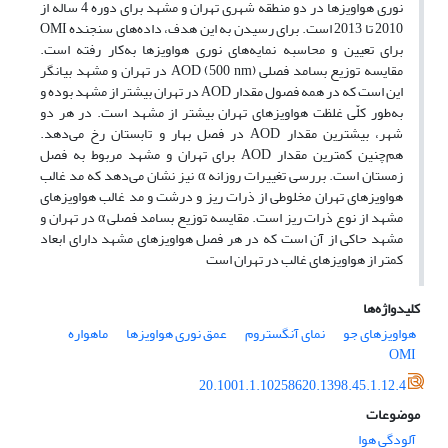
نوری هواویزها در دو منطقه شهری تهران و مشهد برای دوره 4 ساله از
2010 تا 2013 است. برای رسیدن به این هدف، داده‌های سنجنده OMI
برای تعیین و محاسبه نمایه‌های نوری هواویزها به‌کار رفته است.
مقایسه توزیع بسامد فصلی AOD (500 nm) در تهران و مشهد بیانگر
این است که در همه فصول مقدار AOD در تهران بیشتر از مشهد بوده و
به‌طور کلّی غلظت هواویزهای تهران بیشتر از مشهد است. در هر دو
شهر، بیشترین مقدار AOD در فصل بهار و تابستان رخ می‌دهد.
هم‌چنین کمترین مقدار AOD برای تهران و مشهد مربوط به فصل
زمستان است. بررسی تغییرات روزانه α نیز نشان می‌دهد که مد غالب
هواویزهای تهران مخلوطی از ذرات ریز و درشت و مد غالب هواویزهای
مشهد از نوع ذرات ریز است. مقایسه توزیع بسامد فصلی α در تهران و
مشهد حاکی از آن است که در هر فصل هواویزهای مشهد دارای ابعاد
کمتر از هواویزهای غالب در تهران است
کلیدواژه‌ها
هواویزها‌ی جو
نمای آنگستروم
عمق نوری هواویزها
ماهواره
OMI
20.1001.1.10258620.1398.45.1.12.4
موضوعات
آلودگی هوا