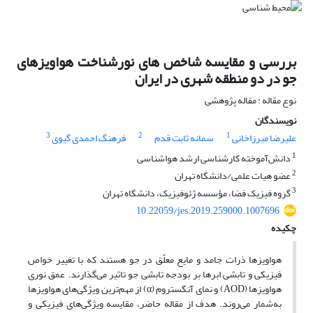
بررسی و مقایسه شاخص های نورشناخت هواویزهای
جو در دو منطقه شهری در ایران
نوع مقاله : مقاله پژوهشی
نویسندگان
3
2
1
علیرضا میرزاخانی
سمانه ثابت قدم
فرهنگ احمدی گیوی
1
دانش‌آموخته کارشناسی ارشد هواشناسی
2
عضو هیات علمی/دانشگاه تهران
3
گروه فیزیک فضا، مؤسسه ژئوفیزیک، دانشگاه تهران
10.22059/jes.2019.259000.1007696
چکیده
هواویزها ذرات جامد و مایع معلّق در جو هستند که با تغییر خواص
فیزیکی و تابشی ‌‌ابرها بر بودجه تابشی جو تاثیر می‌گذارند. عمق نوری
هواویزها (AOD) و نمای آنگستروم (α) از مهم‌ترین ویژگی‌های هواویزها
به‌شمار می‌روند. هدف از مقاله حاضر، مقایسه ویژگی‌های فیزیکی و