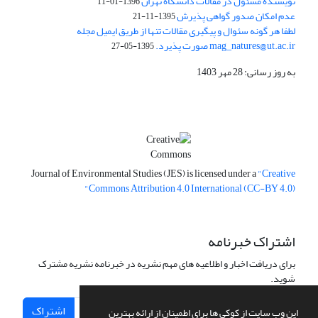
نویسنده مسئول در مقالات دانشگاه تهران
1396-01-11
عدم امکان صدور گواهی پذیرش
1395-11-21
لطفا هر گونه سئوال و پیگیری مقالات تنها از طریق ایمیل مجله
mag_natures@ut.ac.ir صورت پذیرد.
1395-05-27
به روز رسانی: 28 مهر 1403
Journal of Environmental Studies (JES) is licensed under a
"Creative
Commons Attribution 4.0 International (CC-BY 4.0)"
اشتراک خبرنامه
برای دریافت اخبار و اطلاعیه های مهم نشریه در خبرنامه نشریه مشترک
شوید.
اشتراک
این وب سایت از کوکی ها برای اطمینان از ارائه بهترین