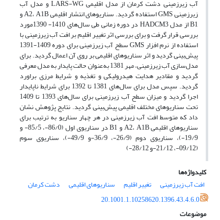
آب زیرزمینی دشت کرمان از مدل اقلیمی LARS-WG و مدل آب
زیرزمینی GMS استفاده گردید. سناریوهای انتشار اقلیمی A2، A1B و
B1 از مدل HADCM3 در دوره زمانی طی سال‌های 1410- 1390مورد
بررسی قرار گرفت و برای بررسی اثر تغییر اقلیم بر افت آب زیرزمینی با
استفاده از نرم افزار GMS سطح آب زیرزمینی برای دوره 1409-1391
پیش‌بینی گردید و اثر سناریوهای اقلیمی بر روی آن اعمال گردید. برای
مدل‌سازی آب زیرزمینی، مهر 1381 به‌عنوان حالت پایدار به مدل معرفی
گردید و مقادیر هدایت هیدرولیکی و تغذیه و شرایط مرزی براورد
گردید. سپس مدل برای سال‌های 1381 تا 1392 برای شرایط ناپایدار
اجرا گردید و میزان سطح آب زیرزمینی برای سال‌های 1393 تا 1409
تحت سناریوهای مختلف اقلیمی پیش‌بینی گردید. نتایج پژوهش نشان
داد که متوسط افت آب زیرزمینی در هر چهار سناریو به ترتیب برای
سناریوهای اقلیمی A2، A1B و B1 در سناریوی اول (86/0-، 85/5- و
19/9-)، سناریوی دوم (26/9-، 36/9-و 49/9-)، سناریوی سوم
(09/12-، 21/12-و 28/12-)
کلیدواژه‌ها
افت آب زیرزمینی
تغییر اقلیم
سناریوهای اقلیمی
دشت کرمان
20.1001.1.10258620.1396.43.4.6.0
موضوعات