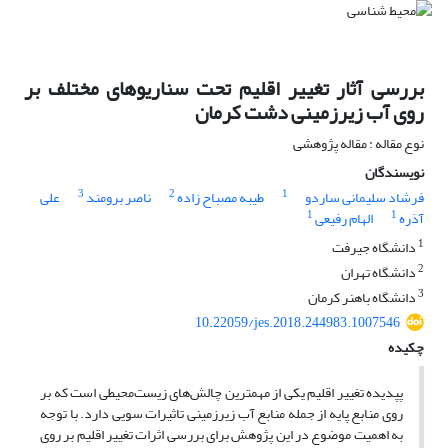
بررسی آثار تغییر اقلیم تحت سناریوهای مختلف بر
روی آب زیرزمینی دشت کرمان
نوع مقاله : مقاله پژوهشی
نویسندگان
3
2
1
فرشاد سلیمانی ساردو
طیبه مصباح زاده
ناصر برومند
علی
1
1
آذره
الهام رفیعی
1
دانشگاه جیرفت
2
دانشگاه تهران
3
دانشگاه باهنر کرمان
10.22059/jes.2018.244983.1007546
چکیده
پپدیده تغییر اقلیم یکی از مهمترین چالش‌های زیست‌محیطی است که بر
روی منابع پایه از جمله منابع آب زیرزمینی تاثیرات سویی دارد. با توجه
به اهمیت موضوع در این پژوهش برای بررسی اثرات تغییر اقلیم بر‌ روی