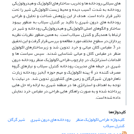
های سیلابی رودخانه ها و تخریب ساختارهای اکولوژیک و هیدرولوژیکی,
رودخانه به شدت آسیب دیده و محیط زیست اکولوژیکی شهر را تحت
تاثیر قرار داده است. هدف از این پژوهش شناخت و تحلیل و طراحی
رودخانه های درون شهری با تاکید بر کنترل سیلاب به منظور بهبود
ساختار و الگوهای اصلی اکولوژیکی و هیدرولوژیکی رودخانه و شهر در
ارتباط با همدیگر و کنترل سیلاب است. به همین منظور نظریات نظریه
پردازان در سطوح مختلف مورد مطالعه و بررسی قرار گرفت و این تحقیق
در 3 مقیاس کلان, میانی و خرد تدوین شد و زیرساختارهای اکولوژی
منظر در مقیاس کلان و میانی شناسایی شدند. سپس سیاست ها و
اقدامات استراتژیک در چارچوب طراحی اکولوژیک منظر رودخانه درون
شهری در حیطه های مدیریت رودخانه, کنترل سیلاب و نیازهای گروه
مصرف کننده در 4 پهنه اکولوژیک و مهم حوزه آبخیز رودخانه زیارت,
ناهارخوران, شهرگرگان و زمین های کشاورزی تدوین شد. در نهایت با
توجه به اهداف و استراتژی ها در منطقه شهری به ارائه راه حل هایی
پرداخته شده و به صورت راهکار هایی طراحی در مقیاس خرد نمایش
داده شده است.
کلیدواژه‌ها
کلیدواژه: طراحی اکولوژیک منظر
رودخانه های درون شهری
شهر گرگان
کنترل سیلاب