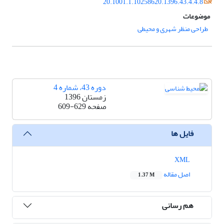
20.1001.1.10258620.1396.43.4.4.8
موضوعات
طراحی منظر شهری و محیطی
دوره 43، شماره 4
زمستان 1396
صفحه
609-629
فایل ها
XML
اصل مقاله
1.37 M
هم رسانی