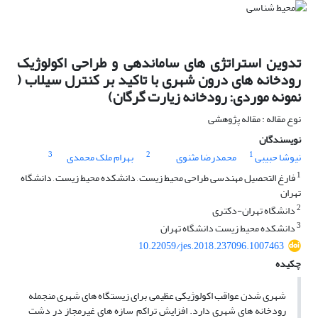
تدوین استراتژی های ساماندهی و طراحی اکولوژیک
رودخانه های درون شهری با تاکید بر کنترل سیلاب (
نمونه موردی: رودخانه زیارت گرگان)
نوع مقاله : مقاله پژوهشی
نویسندگان
3
2
1
نیوشا حبیبی
محمدرضا مثنوی
بهرام ملک محمدی
1
فارغ التحصیل مهندسی طراحی محیط زیست , دانشکده محیط زیست , دانشگاه
تهران
2
دانشگاه تهران-دکتری
3
دانشکده محیط زیست دانشگاه تهران
10.22059/jes.2018.237096.1007463
چکیده
شهری شدن عواقب اکولوژیکی عظیمی برای زیستگاه های شهری منجمله
رودخانه های شهری دارد. افزایش تراکم سازه های غیرمجاز در دشت