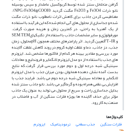
گرافن متخلخل سنتز شده توسط کربوکسیل عاملدار و سپس بوسیله
نانو ذرات Fe3O4 و Fe2O3 مگنت گردید (NPG/Fe3O4@COOH).
مغناطیسی کردن جاذب برای کاهش اثرات نامطلوب نانو ذرات مگنت
شده و جداسازی از محلول های آبی انجام شده که این فرآیند با استفاده
از یک آهنربا به راحتی، در کمترین زمان و هزینه صورت گرفت.
مورفولوژی و سایر مشخصات جاذب با استفاده از تکنیکهایSEM, TEM
و FT-IRتعیین گردید. اثر پارامترهای مختلف همچون pHمحلول، زمان
جذب، دز جاذب، دما و غلظت اولیه کروم در روند کاهش غلظت آلاینده
مورد بررسی و مقادیر بهینه هر کدام از فاکتورها مشخص شد. ایزوترم
های جذب با استفاده از دو مدل ایزوترم لانگمایر و فروندلیچ و معادلات
سینتیکی شبه درجه اول و دوم مورد بررسی قرار گرفت.که نتایج
بدست آمده نشان دهنده همخوان بودن میزان جذب با مدل ایزوترم
لانگمایر و معادله سینتیکی شبه درجه دوم می باشد. فرایند جذب با
افزایش بی نظمی همراه بوده و گرماگیر می باشد. نانو جاذب سنتز شده
بدلیل جداسازی راحت و سریع از محلول می تواند به عنوان یک جاذب
مؤثر برای حذف آلاینده ها بویژه فلزات سنگین از آب و فاضلاب در
صنعت به کار رود.
کلیدواژه‌ها
فلزات سنگین
جذب سطحی
ترمودینامیک
ایزوترم