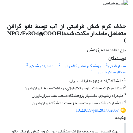
حذف کرم شش ظرفیتی از آب توسط نانو گرافن
متخلخل عاملدار مگنت شده(NPG/Fe3O4@COOH
)
نوع مقاله : مقاله پژوهشی
نویسندگان
3
2
1
ساناز فتحی
روشنک رضایی کلانتری
علیمراد رشیدی
4
عبدالرضا کرباسی
1
دانشگاه آزاد علوم و تحقیقات تهران
2
استاد مرکز تحقیقات علوم و تکنولوژی بهداشت محیط، تهران، ایران
3
علیمراد رشیدی، دانشیار پژوهشگاه صنعت نفت تهران، ایران
4
دانشیار دانشکده مدیریت محیط زیست دانشگاه تهران، ایران
10.22059/jes.2017.62067
چکیده
جهت تصفیه آب و حذف فلزات سنگینی چون کروم شش ظرفیتی نانو