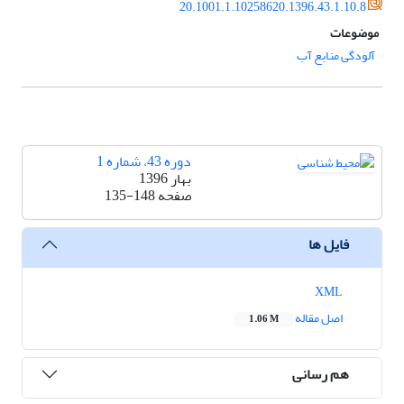
20.1001.1.10258620.1396.43.1.10.8
موضوعات
آلودگی منابع آب
دوره 43، شماره 1
بهار 1396
صفحه
135-148
فایل ها
XML
اصل مقاله
1.06 M
هم رسانی