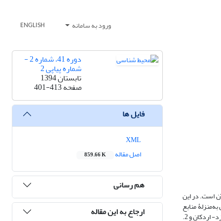
ورود به سامانه
ENGLISH
دوره 41، شماره 2 -
شماره پیاپی 2
تابستان 1394
صفحه
401-413
فایل ها
XML
اصل مقاله
859.66 K
هم رسانی
ن است. در این
ه‌منزلۀ منابع
ارجاع به این مقاله
برون‌شهری غبار ریزشی با استفاده از روش منشأیابی تعیین شود. نمونه‌‌برداری در دو مرحله صورت گرفت: 1. نمونه‌‌برداری از خاک سطحی عرصه‌‌های مذکور در دشت ‌‌یزد- اردکان و 2.