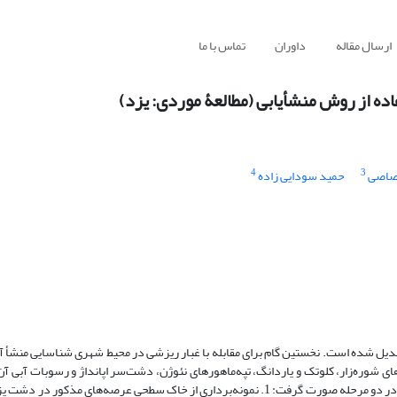
ارسال مقاله
داوران
تماس با ما
اده از روش منشأیابی (مطالعۀ موردی: یزد)
4
3
صاصی
حمید سودایی زاده
 تبدیل شده است. نخستین گام برای مقابله با غبار ریزشی در محیط شهری شناسایی منشأ آ
ه‌‌زار، کلوتک و یاردانگ، تپه‌ماهورهای نئوژن، دشت‌‌سر اپانداژ و رسوبات آبی آن ب