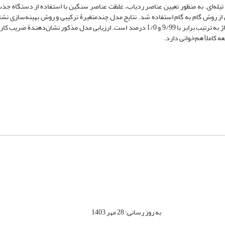
در 33 ایستگاه با نصب تلۀ رسوب‌‌گیر تیله‌‌ای. به منظور تعیین عناصر ردیاب، غلظت عناصر سنگین با استفاده از دستگاه
ز روش گام به گام استفاده شد. نتایج مدل چندمتغیرۀ ترکیبی و روش بهینه‌‌سازی نش
رخساره‌‌‌های شوره‌‌زار- کلوتک و یاردانگ و تپه‌ماهورهای نئوژن- دشت‌‌سر اپانداژ به ترتیب برابر با 9/99 و 1/0 درصد است. ارزیابی مدل مذکور 
کاملاً هم‌‌خوانی دارد.
به روز رسانی: 28 مهر 1403