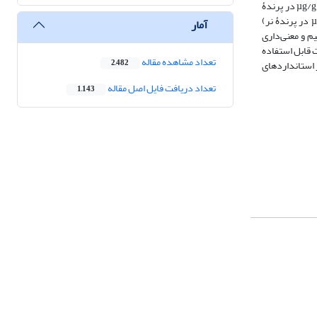
جیوۀ آن‌ها به وسیلۀ دستگاه جذب اتمی با روش بخار سرد اندازه‌گیری شد. بالاترین غلظت جیوه در هر دو جنس ماده و نر پرندۀ کاکایی پازرد در بافت پر (µg/g16/1±70/9 در پرندۀ
ماده و µg/g32/0±27/8 در پرندۀ نر) مشاهده شد. کمترین غلظت جیوه در هر دو جنس ماده و نر در بافت قلب (µg/g03/0±42/0 در پرندۀ ماده و µg/g01/0±43/0 در پرندۀ نر)
آمار
م و معنی‌داری
فت قابل استفاده
تعداد مشاهده مقاله
 استاندارد‌های
2,482
تعداد دریافت فایل اصل مقاله
1,143