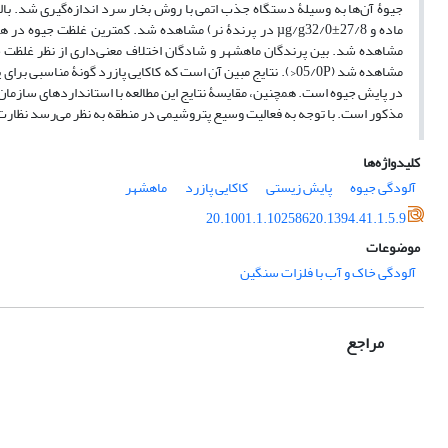
مشاهده شد. بین پرندگان ماهشهر و شادگان اختلاف معنی‌داری از نظر غلظت ج
مشاهده شد (05/0P<). نتایج مبین آن است که کاکایی پازرد گونۀ 
در پایش جیوه است. همچنین، مقایسۀ نتایج این مطالعه با استاندارد‌های سازمان ب
مذکور است. با توجه به فعالیت وسیع پتروشیمی در منطقه به نظر می‌رسد نظارت
کلیدواژه‌ها
آلودگی جیوه
پایش زیستی
کاکایی پازرد
ماهشهر
20.1001.1.10258620.1394.41.1.5.9
موضوعات
آلودگی خاک و آب با فلزات سنگین
مراجع