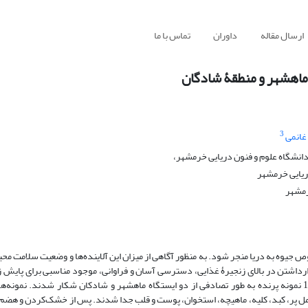
ارسال مقاله
داوران
تماس با ما
3
غانمی
انشگاه علوم و فنون دریایی خرمشهر،
ریایی خرمشهر
رمشهر
ص جیوه به دریا منجر شود. به منظور آگاهی از میزان این آلاینده‌ها و وضعیت سلامت مح
ارداشتن در بالای زنجیرۀ غذایی، دسترسی آسان و فراوانی، موجود مناسبی برای پایش 
منطقه است. به منظور مطالعۀ تجمع جیوه در بافت‌های مختلف کاکایی پازرد، 18 نمونه پرنده به طور تصادفی از دو ایستگاه ماهشهر و شادکان شکار شدن
مل پر، کبد، کلیه، ماهیچه، استخوان، پوست و قلب جدا شدند. پس از خشک‌کردن و هضم 