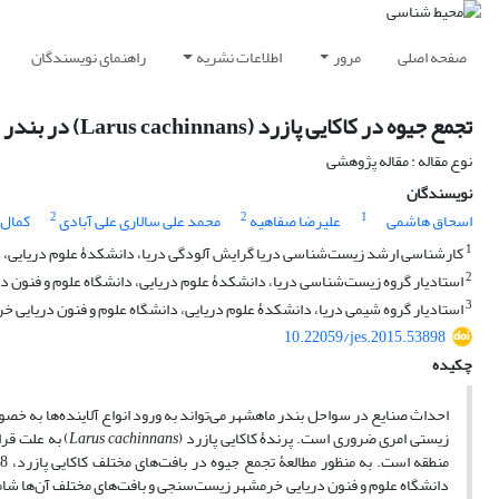
صفحه اصلی
مرور
اطلاعات نشریه
راهنمای نویسندگان
تجمع جیوه در کاکایی پازرد (Larus cachinnans) در بندر ماهشهر و منطقۀ شادگان
نوع مقاله : مقاله پژوهشی
نویسندگان
2
2
1
اسحاق هاشمی
علیرضا صفاهیه
محمد علی سالاری علی آبادی
کمال 
1
کارشناسی ارشد زیست‌شناسی دریا گرایش آلودگی دریا، دانشکدۀ علوم دریایی، د
2
استادیار گروه زیست‌شناسی دریا، دانشکدۀ علوم دریایی، دانشگاه علوم و فنون د
3
استادیار گروه شیمی دریا، دانشکدۀ علوم دریایی، دانشگاه علوم و فنون دریایی خ
10.22059/jes.2015.53898
چکیده
احداث صنایع در سواحل بندر ماهشهر می‌تواند به ورود انواع آلاینده‌ها به خصو
زیستی امری ضروری است. پرندۀ کاکایی پازرد (
Larus cachinnans
) به علت قر
دانشگاه علوم و فنون دریایی خرمشهر زیست‌سنجی و بافت‌های مختلف آن‌ها شا