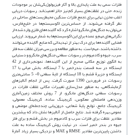
فلزات سمی به علت پایداری بالا و آثار فیزیولوژیکی‌‌شان بر موجودات
زنده، حتی در غلظت‌‌های بسیار کم نیز حائز اهمیت‌اند. رسوبات دریایی
اغلب مخزن نهایی برای تجمع فلزات سنگین محیط‌زیست‌‌های ساحلی در
نظر گرفته می‌‌شوند. از حساس‌‌ترین اکوسیستم‌‌ها در خلیج‌فارس،
می‌توان به جنگل‌‌های مانگرو اشاره کرد که آلاینده‌‌های فلزی واردشده از
نگرانی‌‌های مهم و عمده برای این اکوسیستم‌‌ها به شمار می‌‌روند. ارزیابی
فضایی آلاینده‌‌ها برای درک بهتر از تهدیداتی که منابع آلاینده می‌‌توانند
داشته باشند، مهم است. به منظور مطالعه و بررسی میزان غلظت سه فلز
سرب، جیوه و کادمیوم در رسوبات سطحی جنگل‌‌های مانگرو و دستیابی
به الگوی توزیع مکانی صحیح از این آلاینده‌‌ها، نمونه‌‌برداری از 42
ایستگاه در سه قسمت بندرخمیر با 7 ایستگاه، بخش میانی با 17
ایستگاه و جزیرۀ قشم با 18 ایستگاه از لایۀ سطحی 0- 5 سانتی‌‌متری
رسوبات در فروردین 1390 صورت گرفت. پس از انجام آنالیزهای
آزمایشگاهی، به منظور مدل‌‌‌سازی تغییرات مکانی غلظت فلزات در
رسوبات سطحی جنگل‌‌های مانگرو، از 7 روش مختلف زمین‌آماری
وزن‌‌دهی فاصله‌‌ای معکوس، کریجینگ ساده، کریجینگ معمولی،
کریجینگ جامع، توابع پایۀ شعاعی، درون‌‌یابی چندجمله‌‌ای موضعی و
عمومی بهره گرفته شد. نتایج حاصل از آنالیزها نشان داد که بیشترین
مقادیر غلظت برای فلزات سرب و کادمیوم در بخش قشم و برای فلز
جیوه در بندر خمیر است. در نهایت روش کریجینگ ساده به علت
داشتن پایین‌‌ترین مقادیر RMSE و MAE و نزدیکی بسیار زیاد آمارۀ