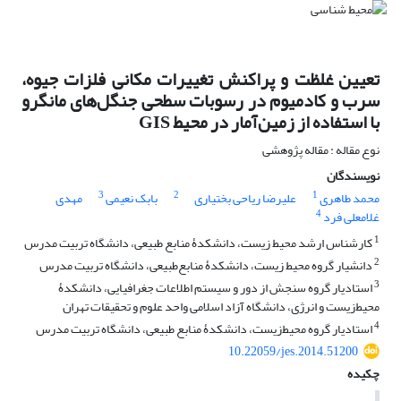
تعیین غلظت و پراکنش تغییرات مکانی فلزات جیوه،
سرب و کادمیوم در رسوبات سطحی جنگل‌های مانگرو
با استفاده از زمین‌آمار در محیط GIS
نوع مقاله : مقاله پژوهشی
نویسندگان
3
2
1
محمد طاهری
علیرضا ریاحی بختیاری
بابک نعیمی
مهدی
4
غلامعلی فرد
1
کارشناس ارشد محیط‌ زیست، دانشکدۀ منابع طبیعی، دانشگاه تربیت مدرس
2
دانشیار گروه محیط‌ زیست، دانشکدۀ منابع‌‌طبیعی، دانشگاه تربیت مدرس
3
استادیار گروه سنجش از دور و سیستم اطلاعات جغرافیایی، دانشکدۀ
محیط‌زیست و انرژی، دانشگاه آزاد اسلامی واحد علوم و تحقیقات تهران
4
استادیار گروه محیط‌زیست، دانشکدۀ منابع طبیعی، دانشگاه تربیت مدرس
10.22059/jes.2014.51200
چکیده