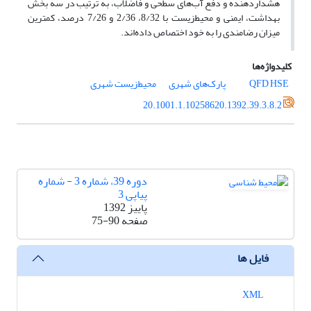
هشدار‌دهنده و دفع آب‌های سطحی و فاضلاب، به ترتیب در سه بخش
بهداشت، ایمنی و محیط‌زیست با 8/32، 2/36 و 7/26 درصد، کمترین
میزان رضامندی را به خود اختصاص داده‌اند.
کلیدواژه‌ها
HSE
QFD
پارک‌های شهری
محیط‌زیست شهری
20.1001.1.10258620.1392.39.3.8.2
دوره 39، شماره 3 - شماره
پیاپی 3
پاییز 1392
صفحه
75-90
فایل ها
XML