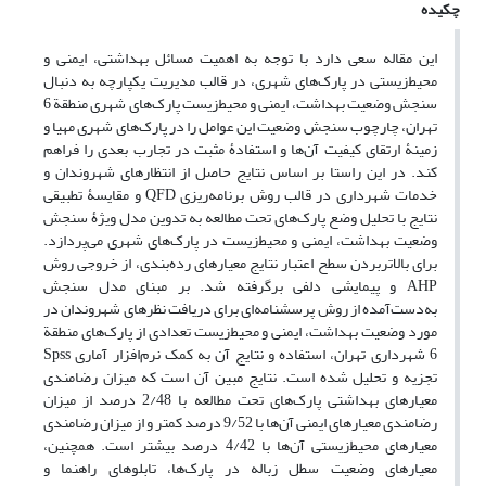
چکیده
این مقاله سعی دارد با توجه به اهمیت مسائل بهداشتی، ایمنی و
محیط‌زیستی در پارک‌های شهری، در قالب مدیریت یکپارچه به دنبال
سنجش وضعیت بهداشت، ایمنی و محیط‌زیست پارک‌های شهری منطقة 6
تهران، چارچوب سنجش وضعیت این عوامل را در پارک‌های شهری مهیا و
زمینۀ ارتقای کیفیت آن‌ها و استفادۀ مثبت در تجارب بعدی را فراهم
کند. در این راستا بر اساس نتایج حاصل از انتظارهای شهروندان و
خدمات شهرداری در قالب روش برنامه‌ریزی QFD و مقایسۀ تطبیقی
نتایج با تحلیل وضع پارک‌های تحت مطالعه به تدوین مدل ویژۀ سنجش
وضعیت بهداشت، ایمنی و محیط‌زیست در پارک‌های شهری می‌پردازد.
برای بالاتربردن سطح اعتبار نتایج معیارهای رده‌بندی، از خروجی روش
AHP و پیمایشی دلفی برگرفته شد. بر مبنای مدل سنجش
به‌دست‌آمده از روش پرسشنامه‌ای برای دریافت نظرهای شهروندان در
مورد وضعیت بهداشت، ایمنی و محیط‌زیست تعدادی از پارک‌های منطقة
6 شهرداری تهران، استفاده و نتایج آن به کمک نرم‌افزار آماری Spss
تجزیه و تحلیل شده است. نتایج مبین آن است که میزان رضامندی
معیارهای بهداشتی پارک‌های تحت مطالعه با 2/48 درصد از میزان
رضامندی معیار‌های ایمنی آن‌ها با 9/52 درصد کمتر و از میزان رضامندی
معیار‌های محیط‌زیستی آن‌ها با 4/42 درصد بیشتر است. همچنین،
معیارهای وضعیت سطل زباله در پارک‌ها، تابلوهای راهنما و