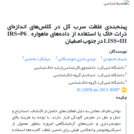
پهنه‌بندی غلظت سرب کل در کلاس‌های اندازه‌ای
ذرات خاک با استفاده از داده‌های ماهواره ‌IRS-P6 ,
LISS-III در جنوب اصفهان
نویسندگان
3
2
1
شهناز محمودی
مهدی نادری خوراسگانی
جهانگرد محمدی
1
دانشگاه شهرکرد ،دانشجوی کارشناسی ارشد خاک‌شناسی
2
دانشگاه شهرکرد ، استادیار گروه خاک‌شناسی
3
دانشگاه شهرکرد،گروه خاک‌شناسی
10.22059/jes.2013.30387
چکیده
نواحی اطراف معادن به دلیل فعالیّت‌های حاصل از اکتشاف، استخراج و
حمل و نقل در معرض آلودگی قرار دارند. با توجه به هزینة بالای
نمونه‌برداری و تجزیه‌های آزمایشگاهی امروزه به‌طور معمول از
اسپکتروفتومتر و انعکاس طیفی برای تخمین غلظت آلاینده‌ها استفاده