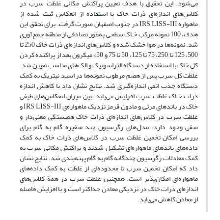
می‌شود. این تحقیق با هدف تعیین پراکنش مکانی غلظت‌‌ سرب در
کلاس‌های اندازه‌ای ذرات خاک با استفاده از انعکاس ثبت شده از
ماهواره IRS LISS-III در جنوب اصفهان صورت گرفت. برای تحقق این
هدف، 100 نمونه مرکب خـاک سطحی به‌طور تصادفی از منطقه جمع‌آوری
شد. نمونه‌ها‌ در هوا خشک شده و کلاس‌های اندازه‌ای ذرات خاک 250 تا
500، 125 تا 250، 75 تا 125، 50 تا 75 و 50> میکرون بعد از پراکنده کردن
کل خاک با استفاده از دستگاه التراسونیک و الک‌های مناسب تعیین شد.
غلظت کل سرب پس از هضم مرطوب نمونه‌ها در اسید نیتریک به کمک
دستگاه جذب اتمی اندازه‌گیری شد. نتایج نشان داد با کاهش اندازه
ذرات خـاک غلظت سرب افزایش می‌یابد. بین میزان انعکاس‌های طیفی
خاک در باندهای مرئی و مادون قرمز نزدیک ماهواره‌‌ی IRS LISS-III و
غلظت سرب در کلاس‌های اندازه‌ای ذرات خاک همبستگی معنی‌دار و
منفی وجود دارد. مدل‌های رگرسیون چند متغیره گام به گام برای
بررسی امکان تخمین غلظت سرب در کلاس‌های ذرات خاک به کمک
داده‌های باندهای ماهواره‌ای تشکیل شدند و پراکنش مکانی سرب به
کمک معادلات رگرسیون چندگانه گام به گام پهنه‌بندی شد. نتایج نشان
داد که امکان تخمین سرب تا محدوده‌ای از غلظت به کمک داده‌های
ماهواره‌ای امکان‌پذیر است. همچنین غلظت سرب در همة کلاس‌های
اندازه‌ای ذرات خاک در نزدیکی معادن حداکثر است و با افزایش فاصله
از معادن کاهش می‌یابد.