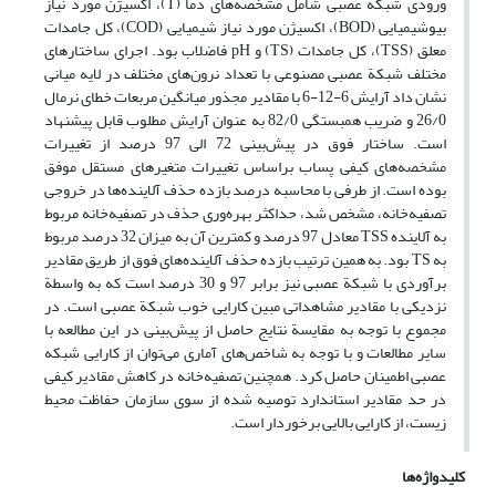
ورودی شبکة عصبی شامل مشخصه‌های دما (T)، اکسیژن مورد نیاز
بیوشیمیایی (BOD)، اکسیژن مورد نیاز شیمیایی (COD)، کل جامدات
معلق (TSS)، کل جامدات (TS) و pH فاضلاب بود. اجرای ساختارهای
مختلف شبکة عصبی مصنوعی با تعداد نرون‌های مختلف در لایه میانی
نشان داد آرایش 6-12-6 با مقادیر مجذور میانگین مربعات خطای نرمال
26/0 و ضریب همبستگی 82/0 به عنوان آرایش مطلوب قابل پیشنهاد
است. ساختار فوق در پیش‌بینی 72 الی 97 درصد از تغییرات
مشخصه‌های کیفی پساب براساس تغییرات متغیرهای مستقل موفق
بوده است. از طرفی با محاسبه درصد بازده حذف آلاینده‌ها در خروجی
تصفیه‌خانه، مشخص شد، حداکثر بهره‌وری حذف در تصفیه‌خانه مربوط
به آلاینده TSS معادل 97 درصد و کمترین آن به میزان 32 درصد مربوط
به TS بود. به همین ترتیب بازده حذف آلاینده‌های فوق از طریق مقادیر
برآوردی با شبکة عصبی نیز برابر 97 و 30 درصد است که به واسطة
نزدیکی با مقادیر مشاهداتی مبین کارایی خوب شبکة عصبی است. در
مجموع با توجه به مقایسة نتایج حاصل از پیش‌بینی در این مطالعه با
سایر مطالعات و با توجه به شاخص‌های آماری می‌توان از کارایی شبکه
عصبی اطمینان حاصل کرد. همچنین تصفیه‌خانه در کاهش مقادیر کیفی
در حد مقادیر استاندارد توصیه شده از سوی سازمان حفاظت محیط
زیست، از کارایی بالایی برخوردار است.
کلیدواژه‌ها