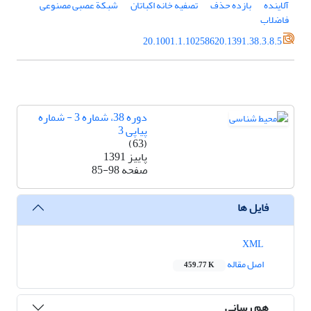
آلاینده
بازده حذف
تصفیه خانه اکباتان
شبکة عصبی مصنوعی
فاضلاب
20.1001.1.10258620.1391.38.3.8.5
دوره 38، شماره 3 - شماره
پیاپی 3
(63)
پاییز 1391
صفحه
85-98
فایل ها
XML
اصل مقاله
459.77 K
هم رسانی