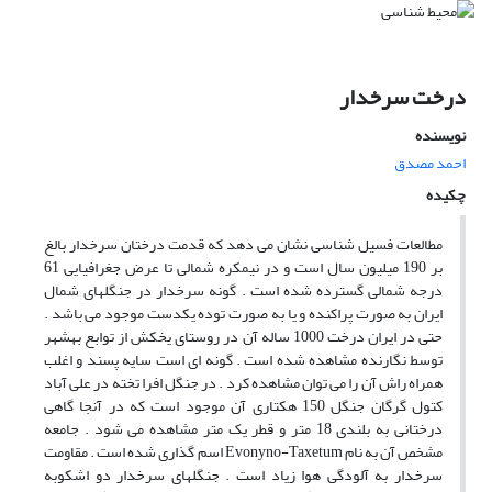
درخت سرخدار
نویسنده
احمد مصدق
چکیده
مطالعات فسیل شناسی نشان می دهد که قدمت درختان سرخدار بالغ
بر 190 میلیون سال است و در نیمکره شمالی تا عرض جغرافیایی 61
درجه شمالی گسترده شده است . گونه سرخدار در جنگلهای شمال
ایران به صورت پراکنده و یا به صورت توده یکدست موجود می باشد .
حتی در ایران درخت 1000 ساله آن در روستای یخکش از توابع بهشهر
توسط نگارنده مشاهده شده است . گونه ای است سایه پسند و اغلب
همراه راش آن را می توان مشاهده کرد . در جنگل افرا تخته در علی آباد
کتول گرگان جنگل 150 هکتاری آن موجود است که در آنجا گاهی
درختانی به بلندی 18 متر و قطر یک متر مشاهده می شود . جامعه
مشخص آن به نام Evonyno-Taxetum اسم گذاری شده است . مقاومت
سرخدار به آلودگی هوا زیاد است . جنگلهای سرخدار دو اشکوبه