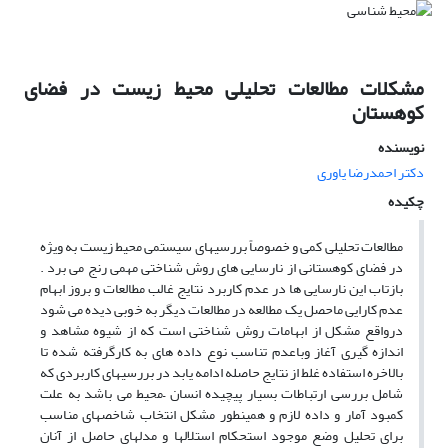
مشکلات مطالعات تحلیلی محیط زیست در فضای
کوهستان
نویسنده
دکتر احمدرضا یاوری
چکیده
مطالعات تحلیلی کمی و خصوصاً بررسیهای سیستمی محیط زیست به ویژه
در فضای کوهستانی از نارسایی های روش شناختی مهمی رنج می برد .
بازتاب این نارسایی ها در عدم کاربرد نتایج غالب مطالعات و بروز ابهام
عدم کارایی ماحصل یک مطالعه در مطالعات دیگر به خوبی دیده می شود
درواقع مشکل از ابهامات روش شناختی است که از شیوه مشاهد و
اندازه گیری آغاز وباعدم تناسب نوع داده های به کارگرفته شده تا
بالاخره استفاده غلط از نتایج حاصله ادامه یابد در بررسیهای کاربردی که
شامل بررسی ارتباطات بسیار پیچیده انسان –محیط می باشد به علت
کمبود آمار و داده لازم و همینطور مشکل انتخاب شاخصهای مناسب
برای تحلیل وضع موجود استحکام استلالها و مدلهای حاصل از آنان