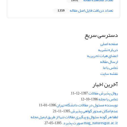
2,032
تعداد دریافت فایل اصل مقاله
1,359
دسترسی سریع
صفحه اصلی
درباره نشریه
اعضای هیات تحریریه
ارسال مقاله
تماس با ما
نقشه سایت
آخرین اخبار
روال پذیرش مقالات
1397-12-11
تماس با مجله
1396-10-12
نویسنده مسئول در مقالات دانشگاه تهران
1396-01-11
عدم امکان صدور گواهی پذیرش
1395-11-21
لطفا هر گونه سئوال و پیگیری مقالات تنها از طریق ایمیل مجله
mag_natures@ut.ac.ir صورت پذیرد.
1395-05-27