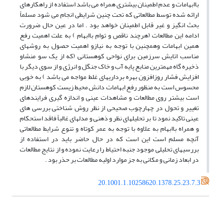
باابهامات و عدم اطمینان بیشتری همراه می باشد استفاده از راهکارهای
ارائه شده توسط مطالعاتی که تحت چنین شرایطی انجام می شود مسلماً
بحث انگیز و غیر قابل اطمینان خواهد بود . اما در عین حال ضرورت
ادامه این مطالعات (هرچند ناقص و توام باابهام ) به علت اهمیت رفع
همین ابهامات وهمچنین با توجه به نیازو اهمیت حصول به روشهای
مناسب اتایش سرزمین برای نواحی کوهستانی (که از یک سو منشاو
ذخیره گاه مهمترین منابع پایه آب و خاک جنگل و انرژی و از سوی دیگر با
افزایش فشار روزافزون بهره برداریهای غلط مواجه می باشد ) به خوبی
محسوس است به منظور رفع ابهامات دانش محیط زیست کوهستان لازم
است بیشتر روی مطالعات و مشاهدات عینی و اندازه گیری فرایندهای
تغییر و تحول در چهارچوب صحیحی از نظر روش شناختی بررسی های
عینی تاکید نمود تا بر تحلیلهای نظر و ذهنی و مدلهای غالباً فاقد استحکام
و همراه باابهام به علاوه با توجه به عمر کوتاه و تنوع شرایط مطالعاتی
آنچه مسلم است این است که در حال حاضر باید در استفاده از
بررسیهای تحلیلی موجود جنبه احتیاط را رعایت نموده و از نتایج مطالعات
در ابعاد زمانی و مکانی به جز موارد اولیه مطالعات بر حذر بود .
20.1001.1.10258620.1378.25.23.7.3