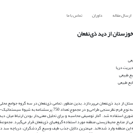
ارسال مقاله
داوران
تماس با ما
وزستان از دید ذی‌نفعان
عی
دیریت دریا
ع طبیعی
بع طبیعی
ن از دید ذی‌نفعان می‌پردازد. بدین منظور، تمامی ذی‌نفعان در سه گروه جوامع محل
سازمان‌های دولتی- غیر دولتی قرار گرفتند. برای بررسی دیدگاههای گروهها سه نوع فرم نظرسنجی طراحی و در مجموع تعد
ری استفاده شد. آمار توصیفی محاسبه و برای تحلیل معنی‌دار بودن ارتباط میان دی
05/0). یافته‌ها نشان داد طیف وسیعی از منابع محیط زیستی منطقه مورد استفاده گروههای ذی‌نفعان قرار می‌گیرد. م
صیلاتی و فرهنگی متنوع از بیش از 21 استان کشور به این منطقه وارد شده‌اند. مهمترین دلایل جذب طیف وسیع گردشگران، دریاچه