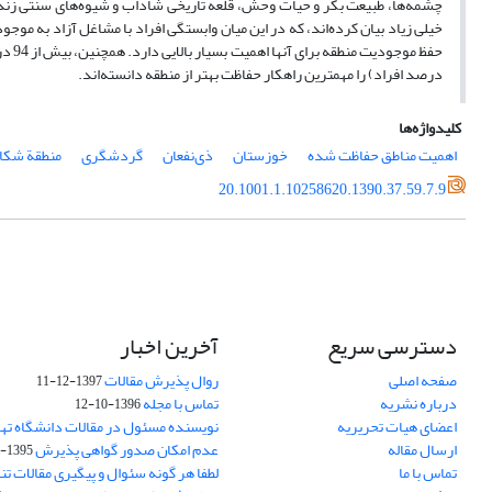
درصد افراد) را مهمترین راهکار حفاظت بهتر از منطقه دانسته‌اند.
کلیدواژه‌ها
اهمیت مناطق حفاظت شده
خوزستان
ذی‌نفعان
گردشگری
منطقة شکار
20.1001.1.10258620.1390.37.59.7.9
دسترسی سریع
آخرین اخبار
صفحه اصلی
روال پذیرش مقالات
1397-12-11
درباره نشریه
تماس با مجله
1396-10-12
اعضای هیات تحریریه
نویسنده مسئول در مقالات دانشگاه ته
ارسال مقاله
عدم امکان صدور گواهی پذیرش
1395-11-21
تماس با ما
لطفا هر گونه سئوال و پیگیری مقالات تنه