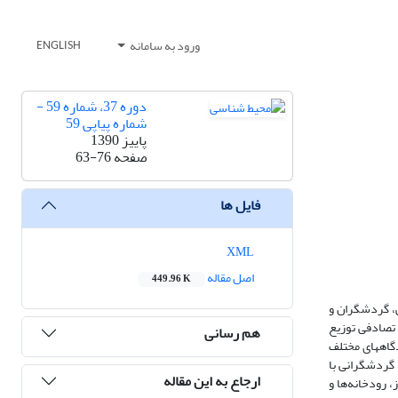
ورود به سامانه
ENGLISH
دوره 37، شماره 59 -
شماره پیاپی 59
پاییز 1390
صفحه
63-76
فایل ها
XML
اصل مقاله
449.96 K
ی، گردشگران و
اد 750 پرسشنامه به شیوة سیستماتیک- تصادفی توزیع
هم رسانی
دگاههای مختلف
جموعة گردشگرانی با
ارجاع به این مقاله
 سد دز، رودخانه‌ها و