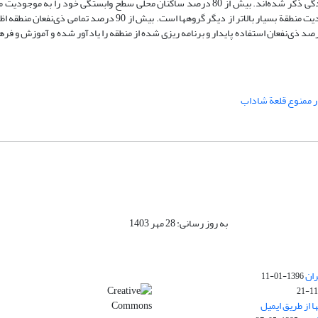
چشمه‌ها، طبیعت بکر و حیات وحش، قلعه تاریخی شاداب و شیوه‌های سنتی زندگی ذکر شده‌اند. بیش از 80 درصد ساکنان محلی سطح وابستگی 
خیلی زیاد بیان کرده‌اند، که در این میان وابستگی افراد با مشاغل آزاد به موجودیت منطقة بسیار بالاتر از دیگر گروهها است
 ممنوع قلعة شاداب
به روز رسانی: 28 مهر 1403
ران
1396-01-11
ا از طریق ایمیل