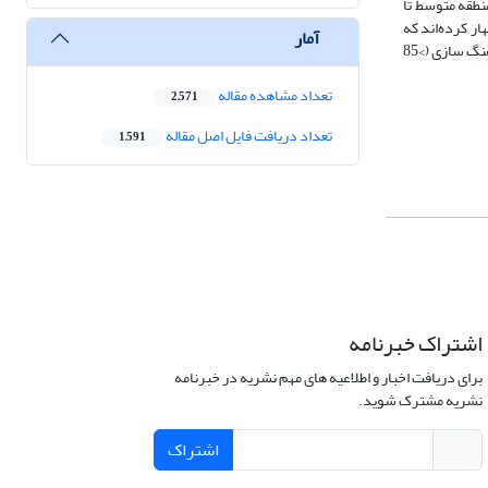
خود را به موجودیت منطقه متوسط تا
. بیش از 90 درصد تمامی ذی‌نفعان منطقه اظهار کرده‌اند که
آمار
حفظ موجودیت منطقه برای آنها اهمیت بسیار بالایی دارد. همچنین، بیش از 94 درصد ذی‌نفعان استفاده پایدار و برنامه ریزی شده از منطقه را یادآور شده و آموزش و فرهنگ سازی (>85
تعداد مشاهده مقاله
2,571
تعداد دریافت فایل اصل مقاله
1,591
اشتراک خبرنامه
برای دریافت اخبار و اطلاعیه های مهم نشریه در خبرنامه
نشریه مشترک شوید.
اشتراک