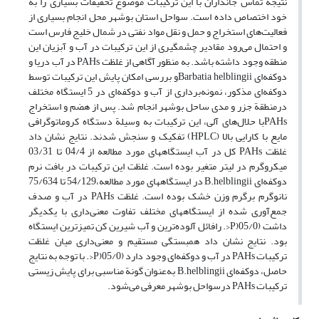
نتیجة تماس جانداران با این ترکیبات موضوع تحقیقات بسیاری را به
خود اختصاص داده است. سواحل استان بوشهر محل انجام بسیاری از
فعالیت‌های استخراج و حمل و نقل مواد نفتی در شمال خلیج فارس است
و احتمال می‌رود مقادیر چشمگیری از این ترکیبات در آب و آبزیان این
منطقه وجود داشته باشد. به منظور آگاهی از غلظت PAHs در آب دریا و
دوکفه‌ای Barbatia helblingiiو بررسی امکان پایش این ترکیبات توسط
دوکفه‌ای مذکور، نمونه‌برداری از آب و دوکفه‌ای در 5 ایستگاه مختلف
درمنطقة جزر و مدی ساحل بوشهر انجام شد. پس از هضم و استخراج
PAHsبا حلال‌های آلی، این ترکیبات به وسیلة دستگاه کروماتوگرافی
مایع با کارایی بالا (HPLC) تفکیک و سنجش شدند. نتایج نشان داد
غلظت PAHs کل در آب ایستگاههای مورد مطالعه از 04/4 تا 03/31
میکروگرم در لیتر متغیر بوده است. غلظت این ترکیبات در بافت نرم
دوکفه‌ای B.helblingii در ایستگاههای مورد مطالعه،54/129 تا 75/634
نانوگرم برگرم وزن خشک بوده است. غلظت PAHs در آب و صدف
جمع‌آوری شده از ایستگاههای مختلف تفاوت معنی‌داری با یکدیگر
داشت (05/0(P<. رافائل آلوده‌ترین و آب شیرین‌ کن تمیزترین ایستگاه
بود. نتایج نشان داد همبستگی مستقیم و معنی‌داری میان غلظت
ترکیبات PAHs در آب و دوکفه‌ای وجود دارد (05/0(P<. با توجه به نتایج
حاصل، دوکفه‌ای B.helblingii به‌عنوان گونة مناسبی برای پایش زیستی
ترکیبات PAHs درسواحل بوشهر معرفی می‌شود.