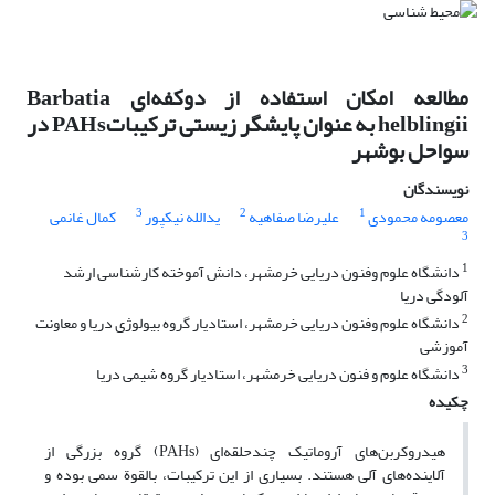
مطالعه امکان استفاده از دوکفه‌ای Barbatia
helblingii به عنوان پایشگر زیستی ترکیباتPAHs در
سواحل بوشهر
نویسندگان
3
2
1
معصومه محمودی
علیرضا صفاهیه
یدالله نیکپور
کمال غانمی
3
1
دانشگاه علوم وفنون دریایی خرمشهر، دانش آموخته کارشناسی ارشد
آلودگی دریا
2
دانشگاه علوم وفنون دریایی خرمشهر، استادیار گروه بیولوژی دریا و معاونت
آموزشی
3
دانشگاه علوم و فنون دریایی خرمشهر، استادیار گروه شیمی دریا
چکیده
هیدروکربن‌های آروماتیک چندحلقه‌ای (PAHs) گروه بزرگی از
آلاینده‌های آلی هستند. بسیاری از این ترکیبات، بالقوة سمی بوده و