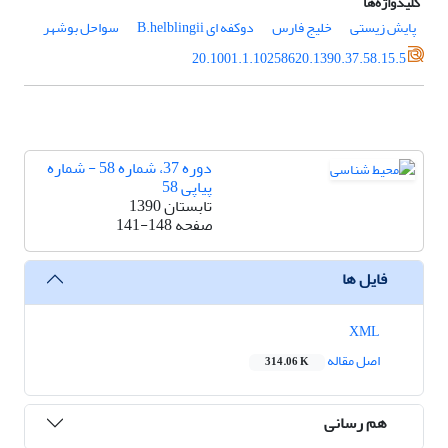
کلیدواژه‌ها
پایش زیستی
خلیج فارس
دوکفه ای B.helblingii
سواحل بوشهر
20.1001.1.10258620.1390.37.58.15.5
دوره 37، شماره 58 - شماره
پیاپی 58
تابستان 1390
صفحه
141-148
فایل ها
XML
اصل مقاله
314.06 K
هم رسانی