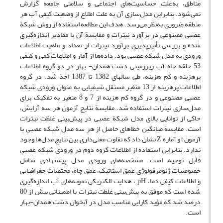
مناطق، به‌علت حساسیت‌های اجتماعی و سلامتی جامعه گزارش
نمی‌شود. بنابراین مدل‌سازی آن به علت اطلاع از وضعیت کیفی آب هر
منطقه ضروری به‌نظر می‌رسد. هدف این مطالعه استفاده از روش شبکة
عصبی مصنوعی در برآورد نیترات و مقایسة آن با مقادیر اندازه‌گیری
شده و بررسی تأثیرپذیری برآورد نیترات از تعداد و ماهیت اطلاعات
ورودی به مدل شبکه عصبی بود. داده‌ها از آمار و اطلاعات کمی و کیفی
53 حلقه چاه آب زیرزمینی دشت همدان- بهار در دو گروه اطلاعات
پرهزینه و کم هزینه، طی سالهای 1382 تا 1387 اخذ شد. در گروه
اطلاعات پرهزینه از 13 متغیر مستقل شیمیایی به عنوان ورودی شبکه
عصبی مصنوعی و در گروه کم هزینه از 7 و 8 متغیر به تفکیک برای
مدل‌سازی نیترات استفاده شد. مقایسة نتایج آزمون هر سه آرایش،
حاکی از توانایی بالای مدل شبکة عصبی در پیش‌بینی غلظت نیترات
است. مقایسة میانگین خطاهای حاصل از هر سه مدل شبکه عصبی با
آزمون t و آماره Z نشان داد که تفاوت معنی‌داری بین نتایج مدل‌ها وجود
ندارد. بنابراین استفاده از اطلاعات گروه دوم در ورودی شبکه عصبی
قابل توجیه است. مشخصه‌های ورودی مدل پیشنهادی شامل
خصوصیات ژئومرفولوژی عمق استاتیک، عمق چاه، مختصات جغرافیایی
و اطلاعات کیفی دما، pH ، هدایت الکتریکی نمونه‌های آب اندازه‌گیری
شده است که موفق به پیش‌بینی غلظت نیترات با اطمینانی بیش از 80
درصد شد که مؤید کارایی مناسب مدل در آبخوان دشت همدان-بهار
است.