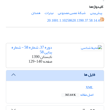
کلیدواژه‌ها
پیش‌بینی
شبکة عصبی مصنوعی
نیترات
همدان
20.1001.1.10258620.1390.37.58.14.4
دوره 37، شماره 58 - شماره
پیاپی 58
تابستان 1390
صفحه
129-140
فایل ها
XML
اصل مقاله
365.64 K
هم رسانی