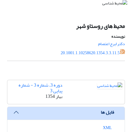
محیط های روستاو شهر
نویسنده
دکتر ایرج اعتصام
20.1001.1.10258620.1354.3.3.11.5
دوره 3، شماره 3 - شماره
پیاپی 3
بهار 1354
فایل ها
XML