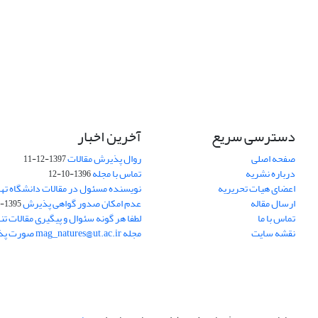
دسترسی سریع
آخرین اخبار
صفحه اصلی
روال پذیرش مقالات
1397-12-11
درباره نشریه
تماس با مجله
1396-10-12
اعضای هیات تحریریه
نویسنده مسئول در مقالات دانشگاه ته
ارسال مقاله
عدم امکان صدور گواهی پذیرش
1395-11-21
تماس با ما
لطفا هر گونه سئوال و پیگیری مقالات تنه
نقشه سایت
مجله mag_natures@ut.ac.ir صورت پذیرد.