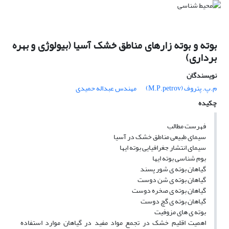
بوته و بوته زارهای مناطق خشک آسیا (بیولوژی و بهره
برداری)
نویسندگان
م.پ. پتروف (M.P.petrov)
مهندس عبداله حمیدی
چکیده
فهرست مطالب
سیمای طبیعی مناطق خشک در آسیا
سیمای انتشار جغرافیایی بوته ایها
بوم شناسی بوته ایها
گیاهان بوته ی شور پسند
گیاهان بوته ی شن دوست
گیاهان بوته ی صخره دوست
گیاهان بوته ی گچ دوست
بوته ی های مزوفیت
اهمیت اقلیم خشک در تجمع مواد مفید در گیاهان موارد استفاده