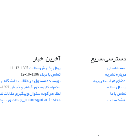
دسترسی سریع
آخرین اخبار
صفحه اصلی
روال پذیرش مقالات
1397-12-11
درباره نشریه
تماس با مجله
1396-10-12
اعضای هیات تحریریه
نویسنده مسئول در مقالات دانشگاه ته
ارسال مقاله
عدم امکان صدور گواهی پذیرش
1395-11-21
تماس با ما
لطفا هر گونه سئوال و پیگیری مقالات تنه
نقشه سایت
مجله mag_natures@ut.ac.ir صورت پذیرد.