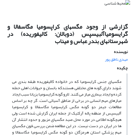
گزارشی از وجود مگسهای کراپسومیا مگاسفالا و
گرایسومیاآلبیسپس (دوبالان: کالیفوریده) در
شهرستانهای بندر عباس و میناب
نویسنده
مهدی ناطق پور
چکیده
مگسهای جنس کرایسومیا که در خانواده کالیفوریده طبقه بندی می
شوند دارای گونه های مختلفی هستندکه بانسان و حیوانات اهلی حمله
کرده و ایجاد بیماری میاز می کنند. لارو گونه کرایسومیا بزیانا سبب ایجاد
میازهای مهم انسانی در برخی از مناطق آسیائی است. گر چه بر اساس
مطالعات جیمز دو گونه مگس کرایسومیا مگاسفالا و کرایسومیا
آلبیسپس از منطقه پاله آرکتیک از جمله ایران گزارش شده است ولی
هیچگونه اطلاعی در مورد محل صید مگسهای مزبور و حدود انتشار آن
ها در ایران در دست نیست. در این مطالعه ضمن بررسی فون مگسهای
مهم پزشکی استان هرمزگان دو گونه مگس کرایسومیا مگاسفالا و