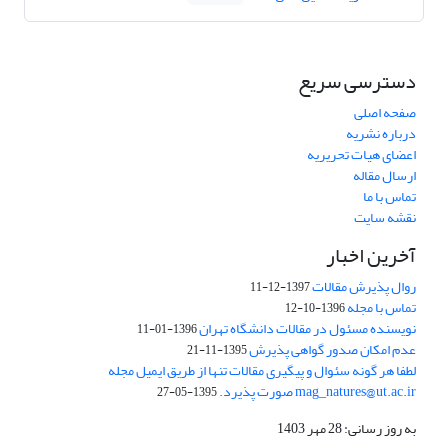
دسترسی سریع
صفحه اصلی
درباره نشریه
اعضای هیات تحریریه
ارسال مقاله
تماس با ما
نقشه سایت
آخرین اخبار
روال پذیرش مقالات
1397-12-11
تماس با مجله
1396-10-12
نویسنده مسئول در مقالات دانشگاه تهران
1396-01-11
عدم امکان صدور گواهی پذیرش
1395-11-21
لطفا هر گونه سئوال و پیگیری مقالات تنها از طریق ایمیل مجله
mag_natures@ut.ac.ir صورت پذیرد.
1395-05-27
به روز رسانی: 28 مهر 1403