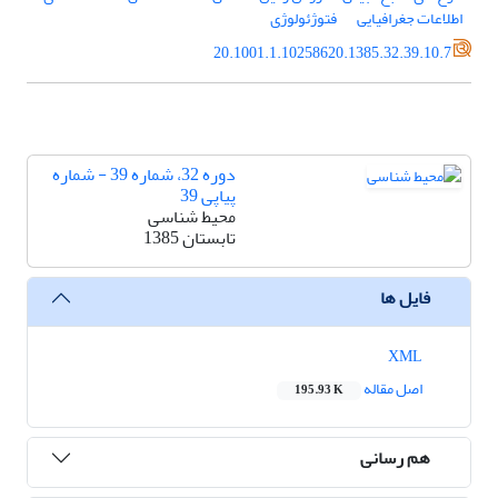
اطلاعات جغرافیایی
فتوژئولوژی
20.1001.1.10258620.1385.32.39.10.7
دوره 32، شماره 39 - شماره
پیاپی 39
محیط شناسی
تابستان 1385
فایل ها
XML
اصل مقاله
195.93 K
هم رسانی