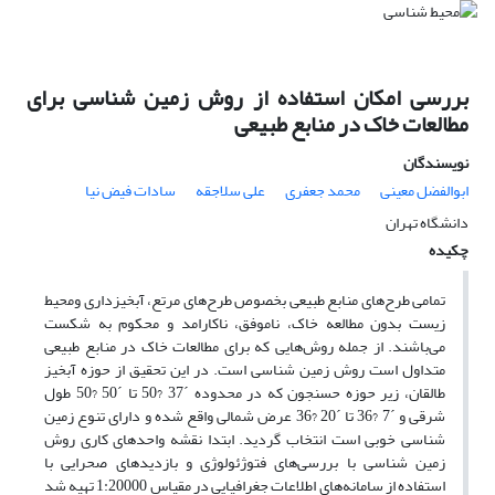
بررسی امکان استفاده از روش زمین شناسی برای
مطالعات خاک در منابع طبیعی
نویسندگان
ابوالفضل معینی
محمد جعفری
علی سلاجقه
سادات فیض نیا
دانشگاه تهران
چکیده
تمامی طرح‌های منابع طبیعی بخصوص طرح‌های مرتع، آبخیز‌داری ومحیط
زیست بدون مطالعه خاک، ناموفق، ناکارامد و محکوم به شکست
می‌باشند. از جمله روش‌هایی که برای مطالعات خاک در منابع طبیعی
متداول است روش زمین شناسی است. در این تحقیق از حوزه آبخیز
طالقان، زیر حوزه حسنجون که در محدوده ´37 ?50 تا ´50 ?50 طول
شرقی و ´7 ?36 تا ´20 ?36 عرض شمالی واقع شده و دارای تنوع زمین
شناسی خوبی است انتخاب گردید. ابتدا نقشه واحدهای کاری روش
زمین شناسی با بررسی‌های فتوژئولوژی و بازدیدهای صحرایی با
استفاده از سامانه‌های اطلاعات جغرافیایی در مقیاس 1:20000 تهیه شد