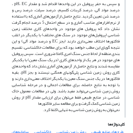
و سپس به حفر پروفیل در این واحدها اقدام شد و مقدار pH، EC ،
درصد مواد آلی، درصد کربنات کلسیم، درصد سیلت، درصد رس و
درصد شن تعیین گردید. نتایج حاصل ازآزمون‌های آماری که با استفاده
از نرم افزارهای مناسب آماری و در سطح احتمال 5 درصد انجام گرفت
نشان داد که پروفیل های موجود در واحدهای کاری مختلف زمین
شناسی (پروفیل‌های موجود در سنگ های مختلف) با یکدیگر در اغلب
فاکتورها اختلاف معنی‌داری دارند (بجز EC و درصد مواد آلی) و این
نتیجه گویای این مطلب خواهد بود که برای مطالعات خاکشناسی، تقسیم
بندی منطقه از لحاظ جنس سنگ امری کاملا ضروری است. سپس پروفیل
های موجود در هر یک از واحدهای کاری (در یک سنگ معین) با یکدیگر
مقایسه شدند و نتایج حاصل از آزمون‌های آماری نشان داد که واحدهای
کاری روش زمین شناسی پلی‌گونهای همگنی نیستند و بجز pH، بقیه
فاکتورها در یک جنس سنگ معین با یکدیگر اختلاف معنی‌داری دارند و
با توجه به نتایج حاصله، برای مطالعات اجمالی و در مرحله شناسایی
روش زمین شناسی می‌تواند مفید باشد. ولی در مطالعات معمول خاک
شناسی در منابع طبیعی فقط می‌توان برای ارزیابی مقدار pH از روش
زمین شناسی کمک گرفت و برای مطالعه سایر فاکتورها
نمی‌توان به روش زمین شناسی به تنهایی اکتفا کرد.
کلیدواژه‌ها
طرح‌های منابع طبیعی
روش زمین شناسی
خاکشناسی
سامانه‌های