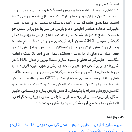
ایستگاه تبریز و
داده‌های متوسط ماهانة دما و بارش ایستگاه هواشناسی تبریز، اثرات
دو برابر شدن میزان جو بر دما و بارش شبیه سازی شده بررسی شده
است. مدل‌های هایترگراف و آمبروترمیک ترسیمی برای تبریز مبین
تغییرات ماهانة عناصر اقلیمی دما و بارش در شرایط دو برابر شدن جو
هستند. نتایج حاصل از شبیه سازی عناصر دما و بارش به روش « مدل
گردش عمومی GFDL» مبین افزایش دمای تبریز در کلیة مقاطع ماهانه
و فصلی و کاهش بارش در فصل زمستان (ماه مارس) و افزایش آن در
فصل بهار (ماه های آوریل و می) هستند. مدل های آمبروترمیک و اقلیم
نگاشت- هایترگراف فعلی و شبیه سازی شدة تبریز از مدل GFDL در
شرایط دو برابر شدن جو، تغییرات دما و بارش را مورد تأیید قرار داد. با
توجه به مدل‌های آمبروترمیک و هایترگراف ترسیمی برای وضعیّت اقلیم
فعلی و اقلیم شبیه سازی شده از مدل GFDL تغییر اقلیم تبریز در
شرایط دو برابر شدن به صورت کاهش مدت و شدت دوره سرد و
کاهش روزهای همراه با یخبندان، کاهش بارش بهاره و زمستانی، تغییر
شکل بارش زمستانی از برف به باران، طولانی شدن دورة رشد گیاهان،
افزایش دما و به تبع آن خشکی، خود را نشان خواهد داد.
کلیدواژه‌ها
شبیه سازی اقلیمی
تغییر اقلیم
مدل گردش عمومی GFDL
آثار دو
برابر شدن دی اکسید کربن
تبریز