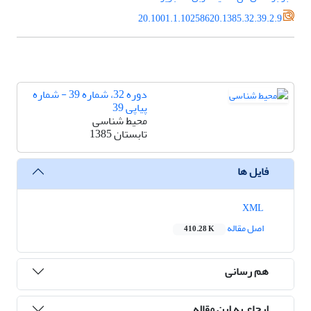
20.1001.1.10258620.1385.32.39.2.9
دوره 32، شماره 39 - شماره
پیاپی 39
محیط شناسی
تابستان 1385
فایل ها
XML
اصل مقاله
410.28 K
هم رسانی
ارجاع به این مقاله